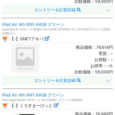
比較価格：
59,000
円
エントリー＆計算詳細
iPad Air 4th WiFi 64GB グリーン
Apple iPad Air 10.9インチ 第4世代 Wi-Fi 64GB 2020年秋モデル MYFR2J/A [グリーン][新品]
[在庫あり]
【-】GNETアキバ
商品価格：
76,614
円
実質：
–
お得額：
–
お得率：
–
％
比較価格：
59,000
円
エントリー＆計算詳細
iPad Air 4th WiFi 64GB グリーン
2020 Apple iPad?Air (10.9インチ Wi-Fi 64GB) – グリーン? (第4世代)
【-】くろすまーけっと
商品価格：
76,988
円