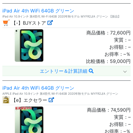
iPad Air 4th WiFi 64GB グリーン
iPad Air 10.9インチ 第4世代 Wi-Fi 64GB 2020年秋モデル MYFR2J/A グリーン 【新品】
【-】BJYストア
商品価格：
72,600
円
実質：
–
お得額：
–
お得率：
–
％
比較価格：
59,000
円
エントリー＆計算詳細
iPad Air 4th WiFi 64GB グリーン
APPLE iPad Air 10.9インチ 第4世代 Wi-Fi 64GB 2020年秋モデル MYFR2J/A グリーン
【e】エクセラー
商品価格：
74,590
円
実質：
–
お得額：
–
お得率：
–
％