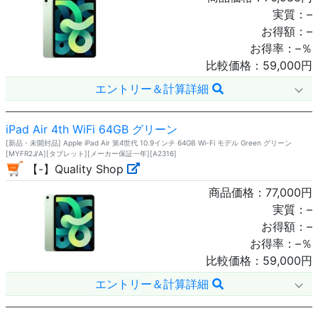
実質：
–
お得額：
–
お得率：
–
％
比較価格：
59,000
円
エントリー＆計算詳細
iPad Air 4th WiFi 64GB グリーン
[新品・未開封品] Apple iPad Air 第4世代 10.9インチ 64GB Wi-Fi モデル Green グリーン
[MYFR2J/A][タブレット][メーカー保証一年][A2316]
【-】Quality Shop
商品価格：
77,000
円
実質：
–
お得額：
–
お得率：
–
％
比較価格：
59,000
円
エントリー＆計算詳細