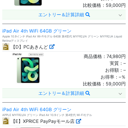
比較価格：
59,000
円
エントリー＆計算詳細
iPad Air 4th WiFi 64GB グリーン
Apple 10.9インチ iPad Air Wi-Fiモデル 64GB 第4世代 MYFR2J/A グリーン MYFR2JA Liquid
Retinaディスプレイ
【D】PCあきんど
商品価格：
74,980
円
実質：
–
お得額：
–
お得率：
–
％
比較価格：
59,000
円
エントリー＆計算詳細
iPad Air 4th WiFi 64GB グリーン
APPLE MYFR2J/A グリーン iPad Air 10.9インチ 第4世代 Wi-Fiモデル
【E】XPRICE PayPayモール店