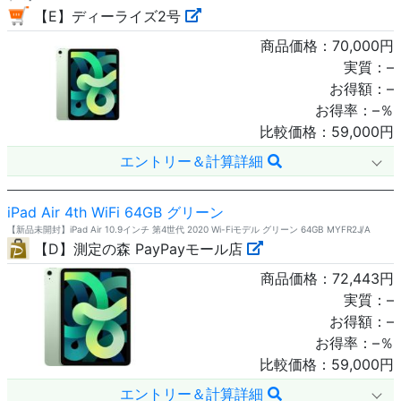
【E】ディーライズ2号
商品価格：
70,000
円
実質：
–
お得額：
–
お得率：
–
％
比較価格：
59,000
円
エントリー＆計算詳細
iPad Air 4th WiFi 64GB グリーン
【新品未開封】iPad Air 10.9インチ 第4世代 2020 Wi-Fiモデル グリーン 64GB MYFR2J/A
【D】測定の森 PayPayモール店
商品価格：
72,443
円
実質：
–
お得額：
–
お得率：
–
％
比較価格：
59,000
円
エントリー＆計算詳細