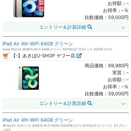
お得額：
–
お得率：
–
％
比較価格：
59,000
円
エントリー＆計算詳細
iPad Air 4th WiFi 64GB グリーン
Apple iPad Air 第4世代 Wi-Fi 64GB グリーン MYFR2J/A 10.9インチ 2020年モデル
【-】あきばU-SHOP ヤフー店
商品価格：
69,980
円
実質：
–
お得額：
–
お得率：
–
％
比較価格：
59,000
円
エントリー＆計算詳細
iPad Air 4th WiFi 64GB グリーン
★iPad Air 10.9インチ 第4世代 Wi-Fi 64GB 2020年秋モデル MYFR2J/A [グリーン] 【タブレッ
トPC】