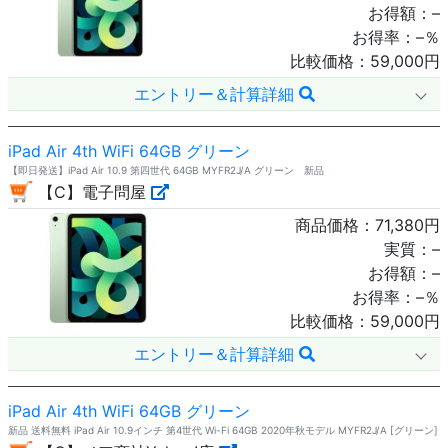
お得額：
–
お得率：
–
％
比較価格：
59,000
円
エントリー＆計算詳細
iPad Air 4th WiFi 64GB グリーン
【即日発送】iPad Air 10.9 第四世代 64GB MYFR2J/A グリーン 新品
【C】電子問屋
商品価格：
71,380
円
実質：
–
お得額：
–
お得率：
–
％
比較価格：
59,000
円
エントリー＆計算詳細
iPad Air 4th WiFi 64GB グリーン
新品 送料無料 iPad Air 10.9インチ 第4世代 Wi-Fi 64GB 2020年秋モデル MYFR2J/A [グリーン]