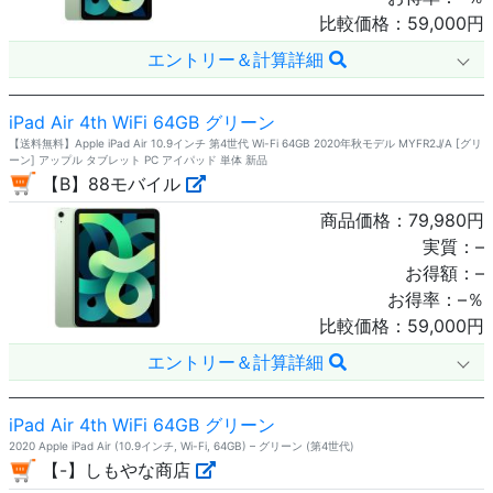
比較価格：
59,000
円
エントリー＆計算詳細
iPad Air 4th WiFi 64GB グリーン
【送料無料】Apple iPad Air 10.9インチ 第4世代 Wi-Fi 64GB 2020年秋モデル MYFR2J/A [グリ
ーン] アップル タブレット PC アイパッド 単体 新品
【B】88モバイル
商品価格：
79,980
円
実質：
–
お得額：
–
お得率：
–
％
比較価格：
59,000
円
エントリー＆計算詳細
iPad Air 4th WiFi 64GB グリーン
2020 Apple iPad Air (10.9インチ, Wi-Fi, 64GB) – グリーン (第4世代)
【-】しもやな商店