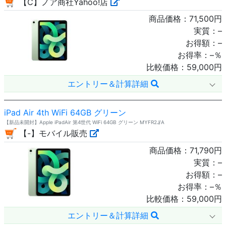
【C】ノア商社Yahoo!店
商品価格：
71,500
円
実質：
–
お得額：
–
お得率：
–
％
比較価格：
59,000
円
エントリー＆計算詳細
iPad Air 4th WiFi 64GB グリーン
【新品未開封】Apple iPadAir 第4世代 WiFi 64GB グリーン MYFR2J/A
【-】モバイル販売
商品価格：
71,790
円
実質：
–
お得額：
–
お得率：
–
％
比較価格：
59,000
円
エントリー＆計算詳細