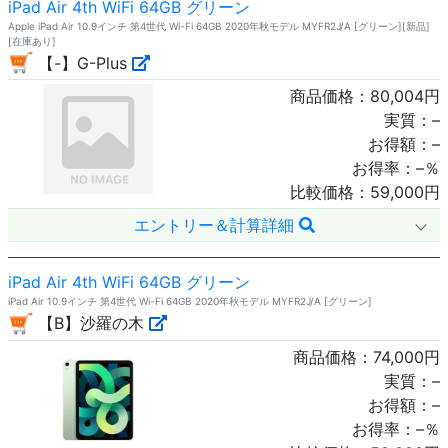
iPad Air 4th WiFi 64GB グリーン
Apple iPad Air 10.9インチ 第4世代 Wi-Fi 64GB 2020年秋モデル MYFR2J/A [グリーン][新品]
[在庫あり]
【-】G-Plus
商品価格：
80,004
円
実質：
–
お得額：
–
お得率：
–
％
比較価格：
59,000
円
エントリー＆計算詳細
iPad Air 4th WiFi 64GB グリーン
iPad Air 10.9インチ 第4世代 Wi-Fi 64GB 2020年秋モデル MYFR2J/A [グリーン]
【B】沙羅の木
商品価格：
74,000
円
実質：
–
お得額：
–
お得率：
–
％