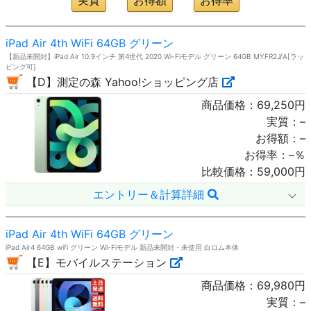
iPad Air 4th WiFi 64GB グリーン
【新品未開封】iPad Air 10.9インチ 第4世代 2020 Wi-Fiモデル グリーン 64GB MYFR2J/A[ラッ
ピング可]
【D】測定の森 Yahoo!ショッピング店
商品価格：
69,250
円
実質：
–
お得額：
–
お得率：
–
％
比較価格：
59,000
円
エントリー＆計算詳細
iPad Air 4th WiFi 64GB グリーン
iPad Air4 64GB wifi グリーン Wi-Fiモデル 新品未開封・未使用 白ロム本体
【E】モバイルステーション
商品価格：
69,980
円
実質：
–