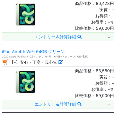
商品価格：
80,428
円
実質：
–
お得額：
–
お得率：
–
％
比較価格：
59,000
円
エントリー＆計算詳細
iPad Air 4th WiFi 64GB グリーン
2020 Apple iPad?Air (10.9インチ， Wi-Fi， 64GB) – グリーン? (第4世代)
【-】安心・丁寧・真心堂
商品価格：
83,580
円
実質：
–
お得額：
–
お得率：
–
％
比較価格：
59,000
円
エントリー＆計算詳細
26