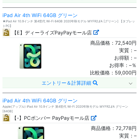
iPad Air 4th WiFi 64GB グリーン
★iPad Air 10.9インチ 第4世代 Wi-Fi 64GB 2020年秋モデル MYFR2J/A [グリーン] 【タブレッ
トPC】
【E】ディーライズPayPayモール店
商品価格：
72,540
円
実質：
–
お得額：
–
お得率：
–
％
比較価格：
59,000
円
エントリー＆計算詳細
iPad Air 4th WiFi 64GB グリーン
Apple(アップル) iPad Air 10.9インチ 第4世代 Wi-Fi 2020年秋モデル MYFR2J/A グリーン
[64GB]
【-】PCボンバー PayPayモール店
商品価格：
72,778
円
実質：
–