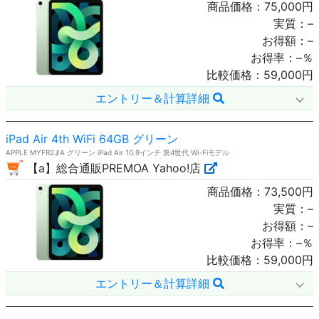
商品価格：
75,000
円
実質：
–
お得額：
–
お得率：
–
％
比較価格：
59,000
円
エントリー＆計算詳細
iPad Air 4th WiFi 64GB グリーン
APPLE MYFR2J/A グリーン iPad Air 10.9インチ 第4世代 Wi-Fiモデル
【a】総合通販PREMOA Yahoo!店
商品価格：
73,500
円
実質：
–
お得額：
–
お得率：
–
％
比較価格：
59,000
円
エントリー＆計算詳細