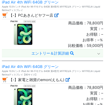
iPad Air 4th WiFi 64GB グリーン
Apple 10.9インチ iPad Air Wi-Fiモデル 64GB 第4世代 MYFR2J/A グリーン MYFR2JA Liquid
Retinaディスプレイ
【-】PCあきんどヤフー店
商品価格：
78,800
円
実質：
–
お得額：
–
お得率：
–
％
比較価格：
59,000
円
エントリー＆計算詳細
iPad Air 4th WiFi 64GB グリーン
Apple 10.9インチ iPad Air Wi-Fiモデル 64GB 第4世代 MYFR2J/A グリーン MYFR2JA Liquid
Retinaディスプレイ【80サイズ】
【-】家電と雑貨のemon(えもん)
商品価格：
78,800
円
実質：
–
お得額：
–
お得率：
–
％