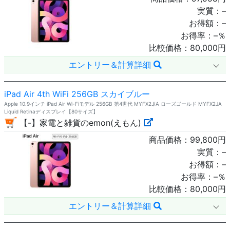
実質：
–
お得額：
–
お得率：
–
％
比較価格：
80,000
円
エントリー＆計算詳細
iPad Air 4th WiFi 256GB スカイブルー
Apple 10.9インチ iPad Air Wi-Fiモデル 256GB 第4世代 MYFX2J/A ローズゴールド MYFX2JA
Liquid Retinaディスプレイ【80サイズ】
【-】家電と雑貨のemon(えもん)
商品価格：
99,800
円
実質：
–
お得額：
–
お得率：
–
％
比較価格：
80,000
円
エントリー＆計算詳細