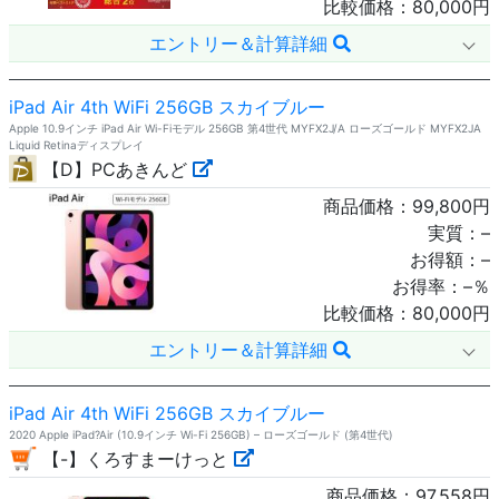
比較価格：
80,000
円
エントリー＆計算詳細
iPad Air 4th WiFi 256GB スカイブルー
Apple 10.9インチ iPad Air Wi-Fiモデル 256GB 第4世代 MYFX2J/A ローズゴールド MYFX2JA
Liquid Retinaディスプレイ
【D】PCあきんど
商品価格：
99,800
円
実質：
–
お得額：
–
お得率：
–
％
比較価格：
80,000
円
エントリー＆計算詳細
iPad Air 4th WiFi 256GB スカイブルー
2020 Apple iPad?Air (10.9インチ Wi-Fi 256GB) – ローズゴールド (第4世代)
【-】くろすまーけっと
商品価格：
97,558
円