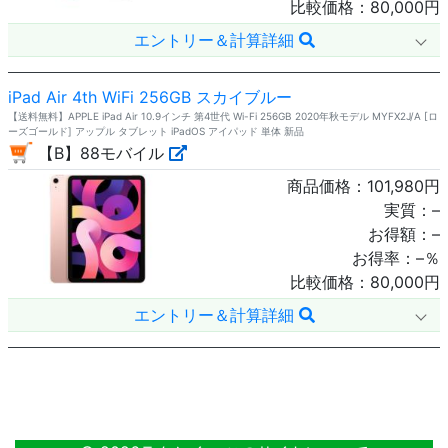
比較価格：
80,000
円
エントリー＆計算詳細
iPad Air 4th WiFi 256GB スカイブルー
【送料無料】APPLE iPad Air 10.9インチ 第4世代 Wi-Fi 256GB 2020年秋モデル MYFX2J/A [ロ
ーズゴールド] アップル タブレット iPadOS アイパッド 単体 新品
【B】88モバイル
商品価格：
101,980
円
実質：
–
お得額：
–
お得率：
–
％
比較価格：
80,000
円
エントリー＆計算詳細
17