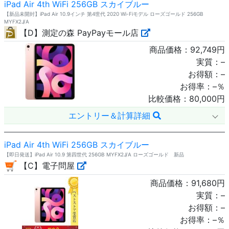
iPad Air 4th WiFi 256GB スカイブルー
【新品未開封】iPad Air 10.9インチ 第4世代 2020 Wi-Fiモデル ローズゴールド 256GB
MYFX2J/A
【D】測定の森 PayPayモール店
商品価格：
92,749
円
実質：
–
お得額：
–
お得率：
–
％
比較価格：
80,000
円
エントリー＆計算詳細
iPad Air 4th WiFi 256GB スカイブルー
【即日発送】iPad Air 10.9 第四世代 256GB MYFX2J/A ローズゴールド 新品
【C】電子問屋
商品価格：
91,680
円
実質：
–
お得額：
–
お得率：
–
％