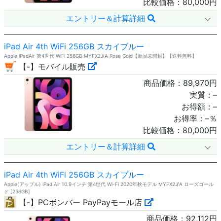
比較価格：
80,000
円
エントリー＆計算詳細
iPad Air 4th WiFi 256GB スカイブルー
Apple iPadAir 第4世代 WiFi 256GB MYFX2J/A Rose Gold【新品未開封】【送料無料】
【-】モバイル販売
商品価格：
89,970
円
実質：
–
お得額：
–
お得率：
–
％
比較価格：
80,000
円
エントリー＆計算詳細
iPad Air 4th WiFi 256GB スカイブルー
Apple(アップル) iPad Air 10.9インチ 第4世代 Wi-Fi 2020年秋モデル MYFX2J/A ローズゴール
ド [256GB]
【-】PCボンバー PayPayモール店
商品価格：
92,112
円