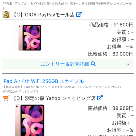
APPLE（アップル） MYFX2J/A 第4世代iPad Air 10.9インチ 256GB Wi-Fiモデル ローズゴール
ド
【C】GIGA PayPayモール店
商品価格：
91,800
円
実質：
–
お得額：
–
お得率：
–
％
比較価格：
80,000
円
エントリー＆計算詳細
iPad Air 4th WiFi 256GB スカイブルー
【新品未開封】iPad Air 10.9インチ 第4世代 2020 Wi-Fiモデル ローズゴールド 256GB
MYFX2J/A[ラッピング可]
【D】測定の森 Yahoo!ショッピング店
商品価格：
89,969
円
実質：
–
お得額：
–
お得率：
–
％