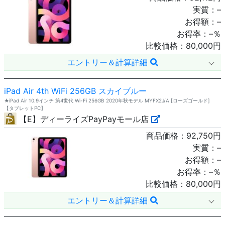
実質：
–
お得額：
–
お得率：
–
％
比較価格：
80,000
円
エントリー＆計算詳細
iPad Air 4th WiFi 256GB スカイブルー
★iPad Air 10.9インチ 第4世代 Wi-Fi 256GB 2020年秋モデル MYFX2J/A [ローズゴールド]
【タブレットPC】
【E】ディーライズPayPayモール店
商品価格：
92,750
円
実質：
–
お得額：
–
お得率：
–
％
比較価格：
80,000
円
エントリー＆計算詳細