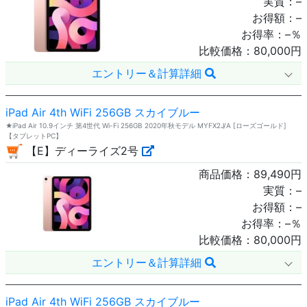
実質：
–
お得額：
–
お得率：
–
％
比較価格：
80,000
円
エントリー＆計算詳細
iPad Air 4th WiFi 256GB スカイブルー
★iPad Air 10.9インチ 第4世代 Wi-Fi 256GB 2020年秋モデル MYFX2J/A [ローズゴールド]
【タブレットPC】
【E】ディーライズ2号
商品価格：
89,490
円
実質：
–
お得額：
–
お得率：
–
％
比較価格：
80,000
円
エントリー＆計算詳細
iPad Air 4th WiFi 256GB スカイブルー