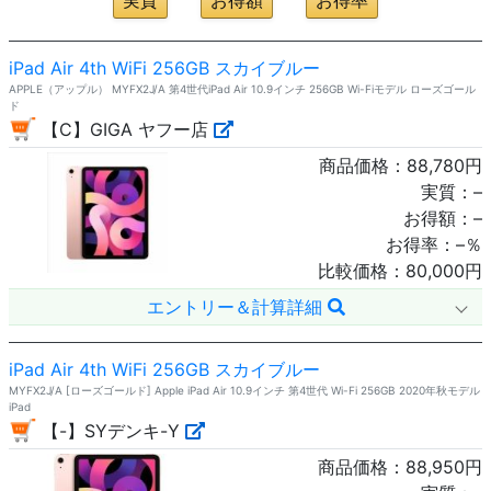
iPad Air 4th WiFi 256GB スカイブルー
APPLE（アップル） MYFX2J/A 第4世代iPad Air 10.9インチ 256GB Wi-Fiモデル ローズゴール
ド
【C】GIGA ヤフー店
商品価格：
88,780
円
実質：
–
お得額：
–
お得率：
–
％
比較価格：
80,000
円
エントリー＆計算詳細
iPad Air 4th WiFi 256GB スカイブルー
MYFX2J/A [ローズゴールド] Apple iPad Air 10.9インチ 第4世代 Wi-Fi 256GB 2020年秋モデル
iPad
【-】SYデンキ-Y
商品価格：
88,950
円