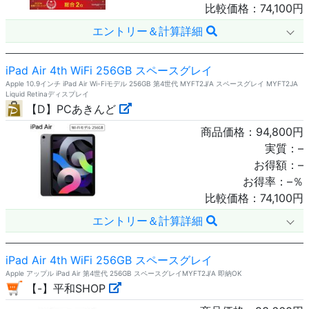
比較価格：
74,100
円
エントリー＆計算詳細
iPad Air 4th WiFi 256GB スペースグレイ
Apple 10.9インチ iPad Air Wi-Fiモデル 256GB 第4世代 MYFT2J/A スペースグレイ MYFT2JA
Liquid Retinaディスプレイ
【D】PCあきんど
商品価格：
94,800
円
実質：
–
お得額：
–
お得率：
–
％
比較価格：
74,100
円
エントリー＆計算詳細
iPad Air 4th WiFi 256GB スペースグレイ
Apple アップル iPad Air 第4世代 256GB スペースグレイMYFT2J/A 即納OK
【-】平和SHOP