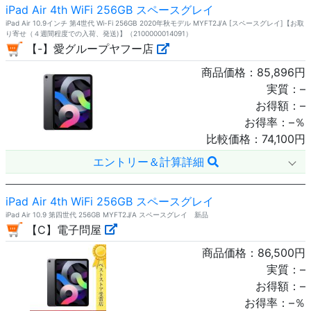
iPad Air 4th WiFi 256GB スペースグレイ
iPad Air 10.9インチ 第4世代 Wi-Fi 256GB 2020年秋モデル MYFT2J/A [スペースグレイ]【お取
り寄せ（４週間程度での入荷、発送)】（2100000014091）
【-】愛グループヤフー店
商品価格：
85,896
円
実質：
–
お得額：
–
お得率：
–
％
比較価格：
74,100
円
エントリー＆計算詳細
iPad Air 4th WiFi 256GB スペースグレイ
iPad Air 10.9 第四世代 256GB MYFT2J/A スペースグレイ 新品
【C】電子問屋
商品価格：
86,500
円
実質：
–
お得額：
–
お得率：
–
％