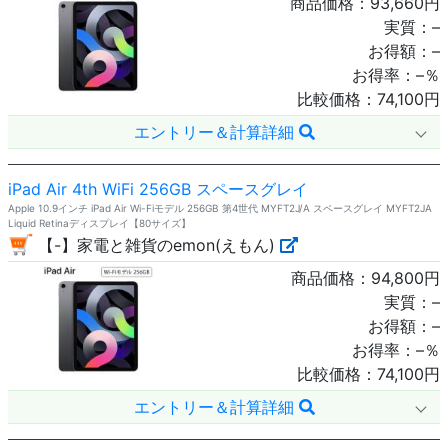
商品価格：
93,660
円
実質：
–
お得額：
–
お得率：
–
％
比較価格：
74,100
円
エントリー＆計算詳細
iPad Air 4th WiFi 256GB スペースグレイ
Apple 10.9インチ iPad Air Wi-Fiモデル 256GB 第4世代 MYFT2J/A スペースグレイ MYFT2JA
Liquid Retinaディスプレイ【80サイズ】
【-】家電と雑貨のemon(えもん)
商品価格：
94,800
円
実質：
–
お得額：
–
お得率：
–
％
比較価格：
74,100
円
エントリー＆計算詳細