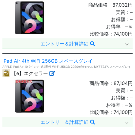
商品価格：
87,032
円
実質：
–
お得額：
–
お得率：
–
％
比較価格：
74,100
円
エントリー＆計算詳細
iPad Air 4th WiFi 256GB スペースグレイ
APPLE iPad Air 10.9インチ 第4世代 Wi-Fi 256GB 2020年秋モデル MYFT2J/A スペースグレイ
【e】エクセラー
商品価格：
87,104
円
実質：
–
お得額：
–
お得率：
–
％
比較価格：
74,100
円
エントリー＆計算詳細