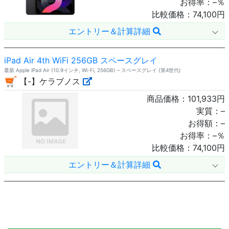
お得率：
–
％
比較価格：
74,100
円
エントリー＆計算詳細
iPad Air 4th WiFi 256GB スペースグレイ
最新 Apple iPad Air (10.9インチ, Wi-Fi, 256GB) – スペースグレイ (第4世代)
【-】ケラブノス
商品価格：
101,933
円
実質：
–
お得額：
–
お得率：
–
％
比較価格：
74,100
円
エントリー＆計算詳細
11