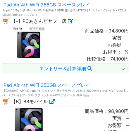
iPad Air 4th WiFi 256GB スペースグレイ
Apple 10.9インチ iPad Air Wi-Fiモデル 256GB 第4世代 MYFT2J/A スペースグレイ MYFT2JA
Liquid Retinaディスプレイ
【-】PCあきんどヤフー店
商品価格：
94,800
円
実質：
–
お得額：
–
お得率：
–
％
比較価格：
74,100
円
エントリー＆計算詳細
iPad Air 4th WiFi 256GB スペースグレイ
【送料無料】APPLE iPad Air 10.9インチ 第4世代 Wi-Fi 256GB 2020年秋モデル MYFT2J/A [ス
ペースグレイ] アップル タブレット iPadOS アイパッド 単体 新品
【B】88モバイル
商品価格：
98,980
円
実質：
–
お得額：
–