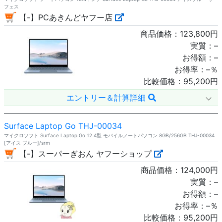
フェス
【-】PCあきんどヤフー店
商品価格：
123,800
円
実質：
–
お得額：
–
お得率：
–
％
比較価格：
95,200
円
エントリー＆計算詳細
Surface Laptop Go THJ-00034
マイクロソフト Surface Laptop Go 12.4型 モバイルノートパソコン 8GB/256GB THJ-00034
[アイス ブルー]/srm
【-】スーパーぎおん ヤフーショップ
商品価格：
124,000
円
実質：
–
お得額：
–
お得率：
–
％
比較価格：
95,200
円