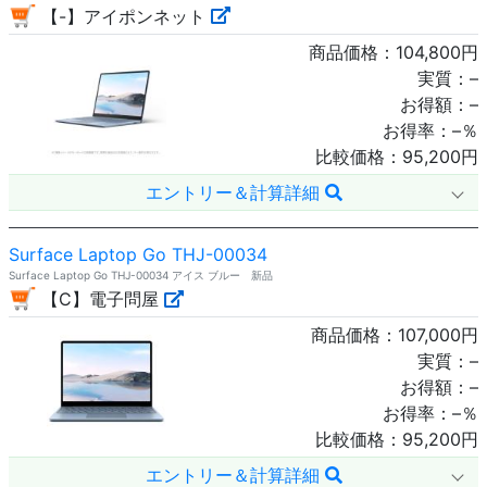
【-】アイポンネット
商品価格：
104,800
円
実質：
–
お得額：
–
お得率：
–
％
比較価格：
95,200
円
エントリー＆計算詳細
Surface Laptop Go THJ-00034
Surface Laptop Go THJ-00034 アイス ブルー 新品
【C】電子問屋
商品価格：
107,000
円
実質：
–
お得額：
–
お得率：
–
％
比較価格：
95,200
円
エントリー＆計算詳細