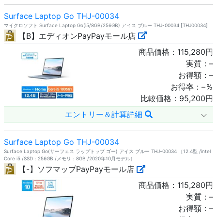
Surface Laptop Go THJ-00034
マイクロソフト Surface Laptop Go(i5/8GB/256GB) アイス ブルー THJ-00034 [THJ00034]
【B】エディオンPayPayモール店
商品価格：
115,280
円
実質：
–
お得額：
–
お得率：
–
％
比較価格：
95,200
円
エントリー＆計算詳細
Surface Laptop Go THJ-00034
Surface Laptop Go(サーフェス ラップトップ ゴー) アイス ブルー THJ-00034 ［12.4型 /intel
Core i5 /SSD：256GB /メモリ：8GB /2020年10月モデル］
【-】ソフマップPayPayモール店
商品価格：
115,280
円
実質：
–
お得額：
–