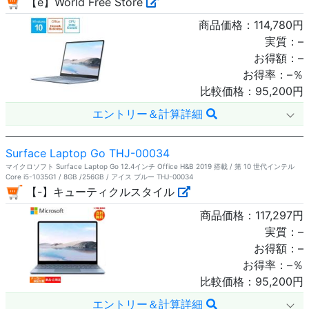
【e】World Free Store
商品価格：
114,780
円
実質：
–
お得額：
–
お得率：
–
％
比較価格：
95,200
円
エントリー＆計算詳細
Surface Laptop Go THJ-00034
マイクロソフト Surface Laptop Go 12.4インチ Office H&B 2019 搭載 / 第 10 世代インテル
Core i5-1035G1 / 8GB /256GB / アイス ブルー THJ-00034
【-】キューティクルスタイル
商品価格：
117,297
円
実質：
–
お得額：
–
お得率：
–
％
比較価格：
95,200
円
エントリー＆計算詳細