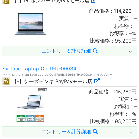
【-】PCボンバー PayPayモール店
商品価格：
114,223
円
実質：
–
お得額：
–
お得率：
–
％
比較価格：
95,200
円
エントリー＆計算詳細
Surface Laptop Go THJ-00034
マイクロソフト Surface Laptop Go i5/8GB/256GB THJ-00034 アイスブルー
【-】ケーズデンキ PayPayモール店
商品価格：
115,280
円
実質：
–
お得額：
–
お得率：
–
％
比較価格：
95,200
円
エントリー＆計算詳細