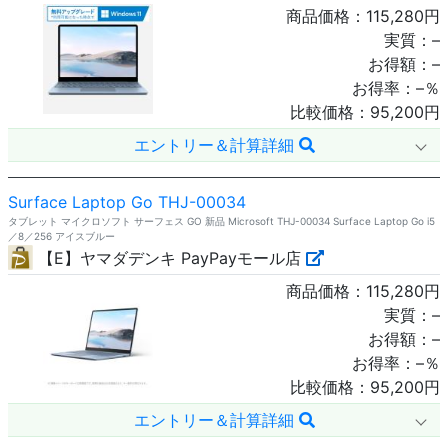
商品価格：
115,280
円
実質：
–
お得額：
–
お得率：
–
％
比較価格：
95,200
円
エントリー＆計算詳細
Surface Laptop Go THJ-00034
タブレット マイクロソフト サーフェス GO 新品 Microsoft THJ-00034 Surface Laptop Go i5
／8／256 アイスブルー
【E】ヤマダデンキ PayPayモール店
商品価格：
115,280
円
実質：
–
お得額：
–
お得率：
–
％
比較価格：
95,200
円
エントリー＆計算詳細