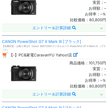
実質：
–
お得額：
–
お得率：
–
％
比較価格：
80,800
円
エントリー＆計算詳細
CANON PowerShot G7 X Mark III [ブラック]
【在庫目安：お取り寄せ】 Canon 3637C004 デジタルカメラ PowerShot G7 X Mark III （ブラ
ック）
【-】PC&家電CaravanYU Yahoo!店
商品価格：
101,750
円
実質：
–
お得額：
–
お得率：
–
％
比較価格：
80,800
円
エントリー＆計算詳細
CANON PowerShot G7 X Mark III [ブラック]