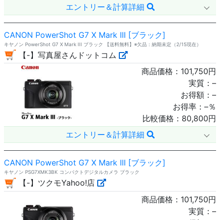
エントリー＆計算詳細
CANON PowerShot G7 X Mark III [ブラック]
キヤノン PowerShot G7 X Mark III ブラック 【送料無料】※欠品：納期未定（2/15現在）
【-】写真屋さんドットコム
商品価格：
101,750
円
実質：
–
お得額：
–
お得率：
–
％
比較価格：
80,800
円
エントリー＆計算詳細
CANON PowerShot G7 X Mark III [ブラック]
キヤノン PSG7XMK3BK コンパクトデジタルカメラ ブラック
【-】ツクモYahoo!店
商品価格：
101,750
円
実質：
–