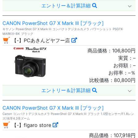
エントリー＆計算詳細
CANON PowerShot G7 X Mark III [ブラック]
キヤノン PowerShot G7 X Mark III コンパクトデジタルカメラ パワーショット PSG7X-
MARKIII-BK ブラック
【-】PCあきんどヤフー店
商品価格：
106,800
円
実質：
–
お得額：
–
お得率：
–
％
比較価格：
80,800
円
エントリー＆計算詳細
CANON PowerShot G7 X Mark III [ブラック]
Canon コンパクトデジタルカメラ PowerShot G7 X Mark III ブラック 1.0型センサー/F1.8レン
ズ/光学4.2倍ズーム
【-】figaro store
商品価格：
107,918
円