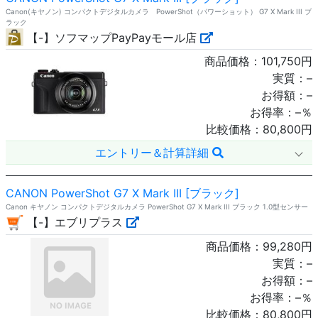
Canon(キヤノン) コンパクトデジタルカメラ PowerShot（パワーショット） G7 X Mark III ブ
ラック
【-】ソフマップPayPayモール店
商品価格：
101,750
円
実質：
–
お得額：
–
お得率：
–
％
比較価格：
80,800
円
エントリー＆計算詳細
CANON PowerShot G7 X Mark III [ブラック]
Canon キヤノン コンパクトデジタルカメラ PowerShot G7 X Mark III ブラック 1.0型センサー
【-】エブリプラス
商品価格：
99,280
円
実質：
–
お得額：
–
お得率：
–
％
比較価格：
80,800
円