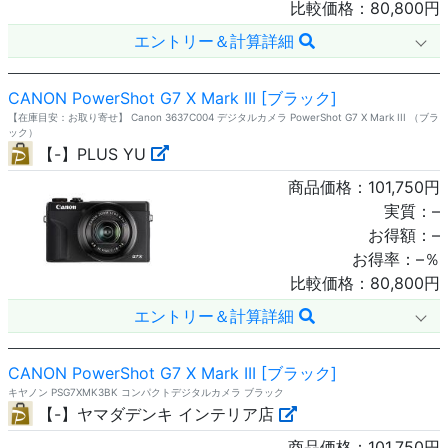
比較価格：
80,800
円
エントリー＆計算詳細
CANON PowerShot G7 X Mark III [ブラック]
【在庫目安：お取り寄せ】 Canon 3637C004 デジタルカメラ PowerShot G7 X Mark III （ブラ
ック）
【-】PLUS YU
商品価格：
101,750
円
実質：
–
お得額：
–
お得率：
–
％
比較価格：
80,800
円
エントリー＆計算詳細
CANON PowerShot G7 X Mark III [ブラック]
キヤノン PSG7XMK3BK コンパクトデジタルカメラ ブラック
【-】ヤマダデンキ インテリア店
商品価格：
101,750
円