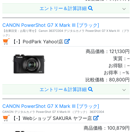
エントリー＆計算詳細
CANON PowerShot G7 X Mark III [ブラック]
【在庫目安：お取り寄せ】 Canon 3637C004 デジタルカメラ PowerShot G7 X Mark III （ブラ
ック）
【-】PodPark Yahoo!店
商品価格：
121,130
円
実質：
–
お得額：
–
お得率：
–
％
比較価格：
80,800
円
エントリー＆計算詳細
CANON PowerShot G7 X Mark III [ブラック]
CANON デジタルカメラ PowerShot G7 X Mark III （ブラック） 3637C004
【-】Webショップ SAKURA ヤフー店
商品価格：
100,879
円