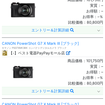
実質：
–
お得額：
–
お得率：
–
％
比較価格：
80,800
円
エントリー＆計算詳細
CANON PowerShot G7 X Mark III [ブラック]
キヤノン PSG7XMK3BK コンパクトデジタルカメラ ブラック
【-】ベスト電器PayPayモール店
商品価格：
101,750
円
実質：
–
お得額：
–
お得率：
–
％
比較価格：
80,800
円
エントリー＆計算詳細
CANON PowerShot G7 X Mark III [ブラック]