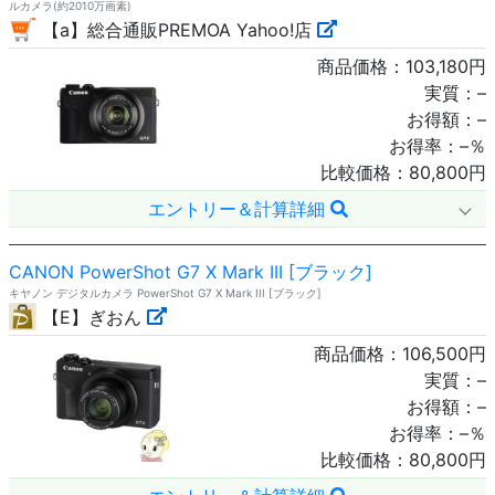
ルカメラ(約2010万画素)
【a】総合通販PREMOA Yahoo!店
商品価格：
103,180
円
実質：
–
お得額：
–
お得率：
–
％
比較価格：
80,800
円
エントリー＆計算詳細
CANON PowerShot G7 X Mark III [ブラック]
キヤノン デジタルカメラ PowerShot G7 X Mark III [ブラック]
【E】ぎおん
商品価格：
106,500
円
実質：
–
お得額：
–
お得率：
–
％
比較価格：
80,800
円