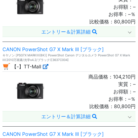
お得額：
–
お得率：
–
％
比較価格：
80,800
円
エントリー＆計算詳細
CANON PowerShot G7 X Mark III [ブラック]
キヤノン [PSG7X MARKIII(BK)] PowerShot Canon デジタルカメラ PowerShot G7 X Mark
III(2010万画素/光学x4.2/ブラック)[3637C004]
【-】TT-Mall
商品価格：
104,210
円
実質：
–
お得額：
–
お得率：
–
％
比較価格：
80,800
円
エントリー＆計算詳細
CANON PowerShot G7 X Mark III [ブラック]