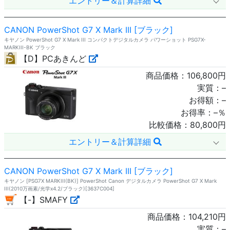
エントリー＆計算詳細
CANON PowerShot G7 X Mark III [ブラック]
キヤノン PowerShot G7 X Mark III コンパクトデジタルカメラ パワーショット PSG7X-
MARKIII-BK ブラック
【D】PCあきんど
商品価格：
106,800
円
実質：
–
お得額：
–
お得率：
–
％
比較価格：
80,800
円
エントリー＆計算詳細
CANON PowerShot G7 X Mark III [ブラック]
キヤノン [PSG7X MARKIII(BK)] PowerShot Canon デジタルカメラ PowerShot G7 X Mark
III(2010万画素/光学x4.2/ブラック)[3637C004]
【-】SMAFY
商品価格：
104,210
円
実質：
–