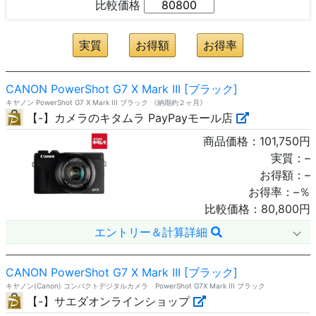
比較価格
CANON PowerShot G7 X Mark III [ブラック]
キヤノン PowerShot G7 X Mark III ブラック 《納期約２ヶ月》
【-】カメラのキタムラ PayPayモール店
商品価格：
101,750
円
実質：
–
お得額：
–
お得率：
–
％
比較価格：
80,800
円
エントリー＆計算詳細
CANON PowerShot G7 X Mark III [ブラック]
キヤノン(Canon) コンパクトデジタルカメラ PowerShot G7X Mark III ブラック
【-】サエダオンラインショップ