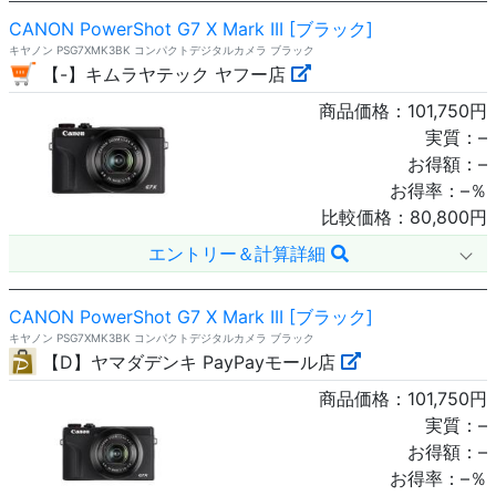
CANON PowerShot G7 X Mark III [ブラック]
キヤノン PSG7XMK3BK コンパクトデジタルカメラ ブラック
【-】キムラヤテック ヤフー店
商品価格：
101,750
円
実質：
–
お得額：
–
お得率：
–
％
比較価格：
80,800
円
エントリー＆計算詳細
CANON PowerShot G7 X Mark III [ブラック]
キヤノン PSG7XMK3BK コンパクトデジタルカメラ ブラック
【D】ヤマダデンキ PayPayモール店
商品価格：
101,750
円
実質：
–
お得額：
–
お得率：
–
％