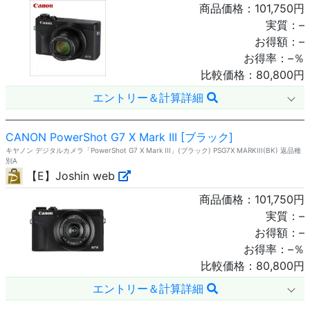
商品価格：
101,750
円
実質：
–
お得額：
–
お得率：
–
％
比較価格：
80,800
円
エントリー＆計算詳細
CANON PowerShot G7 X Mark III [ブラック]
キヤノン デジタルカメラ「PowerShot G7 X Mark III」(ブラック) PSG7X MARKIII(BK) 返品種
別A
【E】Joshin web
商品価格：
101,750
円
実質：
–
お得額：
–
お得率：
–
％
比較価格：
80,800
円
エントリー＆計算詳細