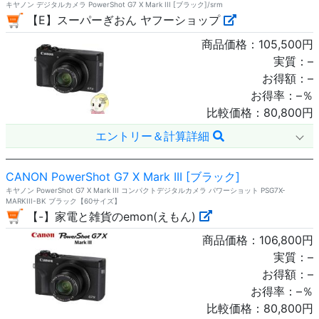
キヤノン デジタルカメラ PowerShot G7 X Mark III [ブラック]/srm
【E】スーパーぎおん ヤフーショップ
商品価格：
105,500
円
実質：
–
お得額：
–
お得率：
–
％
比較価格：
80,800
円
エントリー＆計算詳細
CANON PowerShot G7 X Mark III [ブラック]
キヤノン PowerShot G7 X Mark III コンパクトデジタルカメラ パワーショット PSG7X-
MARKIII-BK ブラック【60サイズ】
【-】家電と雑貨のemon(えもん)
商品価格：
106,800
円
実質：
–
お得額：
–
お得率：
–
％
比較価格：
80,800
円