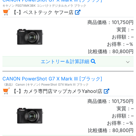
キヤノン PSG7XMK3BK コンパクトデジタルカメラ ブラック
【-】ベストテック ヤフー店
商品価格：
101,750
円
実質：
–
お得額：
–
お得率：
–
％
比較価格：
80,800
円
エントリー＆計算詳細
CANON PowerShot G7 X Mark III [ブラック]
《新品》 Canon (キヤノン) PowerShot G7X Mark III ブラック
【-】カメラ専門店マップカメラYahoo!店
商品価格：
101,750
円
実質：
–
お得額：
–
お得率：
–
％
比較価格：
80,800
円