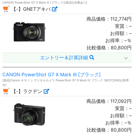
CANON PowerShot G7 X Mark III [ブラック][新品][在庫あり]
【-】GNETアキバ
商品価格：
112,774
円
実質：
–
お得額：
–
お得率：
–
％
比較価格：
80,800
円
エントリー＆計算詳細
CANON PowerShot G7 X Mark III [ブラック]
[新品]Canon キヤノン デジタルカメラ PowerShot G7 X Mark III ブラック 3637C004[お取寄
せ]
【-】ラクデン
商品価格：
117,092
円
実質：
–
お得額：
–
お得率：
–
％
比較価格：
80,800
円