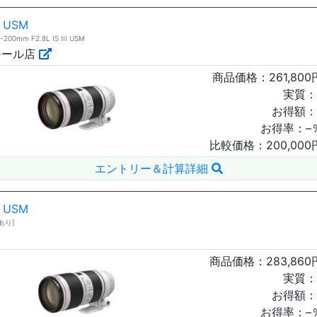
I USM
 F2.8L IS III USM
モール店
商品価格：
261,800
実質：
お得額：
お得率：
–
比較価格：
200,000
エントリー＆計算詳細
I USM
庫あり]
商品価格：
283,860
実質：
お得額：
お得率：
–