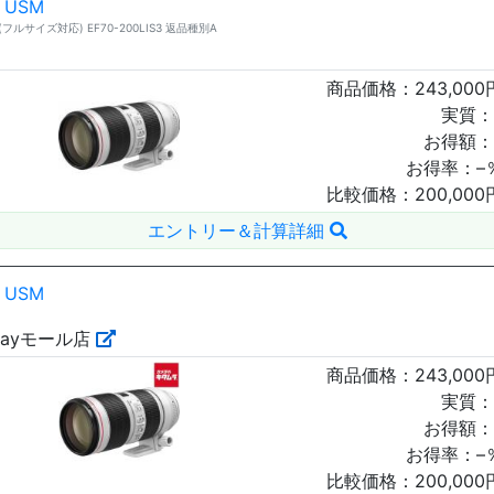
I USM
レンズ(フルサイズ対応) EF70-200LIS3 返品種別A
商品価格：
243,000
実質：
お得額：
お得率：
–
比較価格：
200,000
エントリー＆計算詳細
I USM
Payモール店
商品価格：
243,000
実質：
お得額：
お得率：
–
比較価格：
200,000