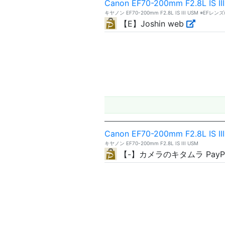
Canon EF70-200mm F2.8L IS II
キヤノン EF70-200mm F2.8L IS III USM ※EF
【E】Joshin web
Canon EF70-200mm F2.8L IS II
キヤノン EF70-200mm F2.8L IS III USM
【-】カメラのキタムラ Pay