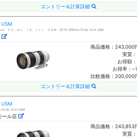
エントリー＆計算詳細
I USM
２．８Ｌ ＩＳ ＩＩＩ ＵＳＭ EF70-200mm F2.8L IS III USM
商品価格：
243,000
実質：
お得額：
お得率：
–
比較価格：
200,000
エントリー＆計算詳細
I USM
.8L IS III USM
yモール店
商品価格：
243,853
実質：