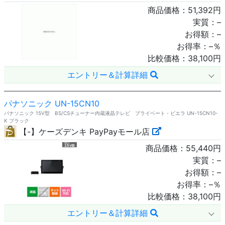
商品価格：
51,392
円
実質：
–
お得額：
–
お得率：
–
％
比較価格：
38,100
円
エントリー＆計算詳細
パナソニック UN-15CN10
パナソニック 15V型 BS/CSチューナー内蔵液晶テレビ プライベート・ビエラ UN-15CN10-
K ブラック
【-】ケーズデンキ PayPayモール店
商品価格：
55,440
円
実質：
–
お得額：
–
お得率：
–
％
比較価格：
38,100
円
エントリー＆計算詳細