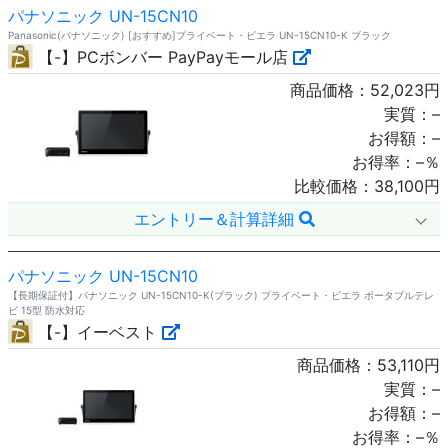
パナソニック UN-15CN10
Panasonic(パナソニック) [おすすめ]プライベート・ビエラ UN-15CN10-K ブラック
【-】PCボンバー PayPayモール店
商品価格：
52,023
円
実質：
–
お得額：
–
お得率：
–
％
比較価格：
38,100
円
エントリー＆計算詳細
パナソニック UN-15CN10
【長期保証付】パナソニック UN-15CN10-K(ブラック) プライベート・ビエラ ポータブルテレ
ビ 15型 防水対応
【-】イーベスト
商品価格：
53,110
円
実質：
–
お得額：
–
お得率：
–
％