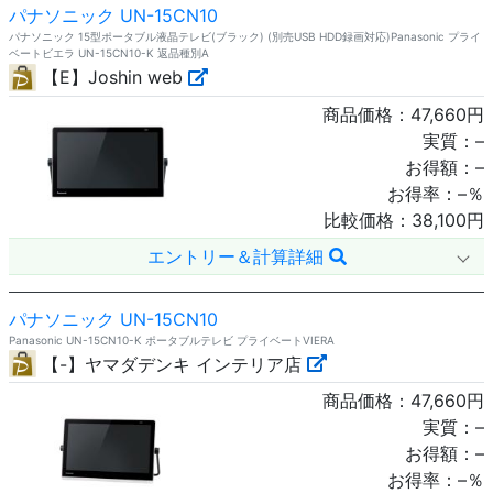
パナソニック UN-15CN10
パナソニック 15型ポータブル液晶テレビ(ブラック) (別売USB HDD録画対応)Panasonic プライ
ベートビエラ UN-15CN10-K 返品種別A
【E】Joshin web
商品価格：
47,660
円
実質：
–
お得額：
–
お得率：
–
％
比較価格：
38,100
円
エントリー＆計算詳細
パナソニック UN-15CN10
Panasonic UN-15CN10-K ポータブルテレビ プライベートVIERA
【-】ヤマダデンキ インテリア店
商品価格：
47,660
円
実質：
–
お得額：
–
お得率：
–
％