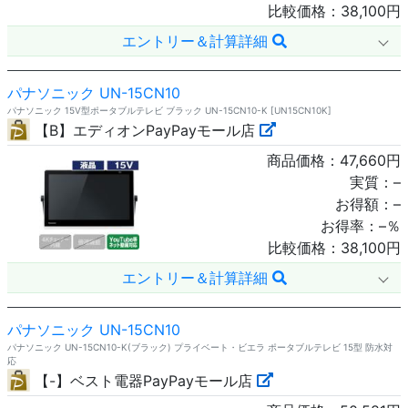
比較価格：
38,100
円
エントリー＆計算詳細
パナソニック UN-15CN10
パナソニック 15V型ポータブルテレビ ブラック UN-15CN10-K [UN15CN10K]
【B】エディオンPayPayモール店
商品価格：
47,660
円
実質：
–
お得額：
–
お得率：
–
％
比較価格：
38,100
円
エントリー＆計算詳細
パナソニック UN-15CN10
パナソニック UN-15CN10-K(ブラック) プライベート・ビエラ ポータブルテレビ 15型 防水対
応
【-】ベスト電器PayPayモール店