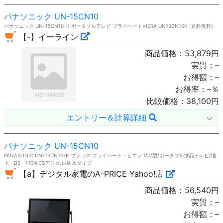
パナソニック UN-15CN10
パナソニック UN-15CN10-K ポータブルテレビ プライベートVIERA UN15CN10K [送料無料]
【-】イーライン
商品価格：
53,879
円
実質：
–
お得額：
–
お得率：
–
％
比較価格：
38,100
円
エントリー＆計算詳細
パナソニック UN-15CN10
PANASONIC UN-15CN10-K ブラック プライベート・ビエラ 15V型/ポータブル液晶テレビ/地
上・BS・110度CSデジタル/防水タイプ
【a】デジタル家電のA-PRICE Yahoo!店
商品価格：
56,540
円
実質：
–
お得額：
–