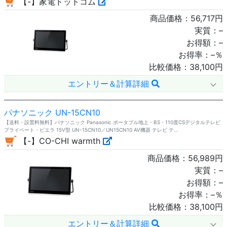
【-】家電ドットコム
商品価格：
56,717
円
実質：
–
お得額：
–
お得率：
–
％
比較価格：
38,100
円
エントリー＆計算詳細
パナソニック UN-15CN10
【送料・設置料無料】パナソニック Panasonic ポータブル地上・BS・110度CSデジタルテレビ
プライベート・ビエラ 15V型 UN-15CN10／UN15CN10 AV機器 テレビ テ…
【-】CO-CHI warmth
商品価格：
56,989
円
実質：
–
お得額：
–
お得率：
–
％
比較価格：
38,100
円
エントリー＆計算詳細