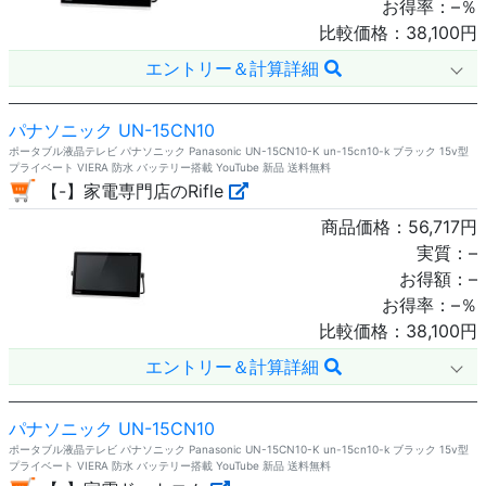
お得率：
–
％
比較価格：
38,100
円
エントリー＆計算詳細
パナソニック UN-15CN10
ポータブル液晶テレビ パナソニック Panasonic UN-15CN10-K un-15cn10-k ブラック 15v型
プライベート VIERA 防水 バッテリー搭載 YouTube 新品 送料無料
【-】家電専門店のRifle
商品価格：
56,717
円
実質：
–
お得額：
–
お得率：
–
％
比較価格：
38,100
円
エントリー＆計算詳細
パナソニック UN-15CN10
ポータブル液晶テレビ パナソニック Panasonic UN-15CN10-K un-15cn10-k ブラック 15v型
プライベート VIERA 防水 バッテリー搭載 YouTube 新品 送料無料