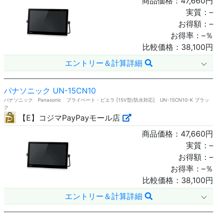
商品価格：
47,660
円
実質：
–
お得額：
–
お得率：
–
％
比較価格：
38,100
円
エントリー＆計算詳細
パナソニック UN-15CN10
パナソニック Panasonic プライベート・ビエラ [15V型/防水対応] UN-15CN10-K ブラッ
ク
【E】コジマPayPayモール店
商品価格：
47,660
円
実質：
–
お得額：
–
お得率：
–
％
比較価格：
38,100
円
エントリー＆計算詳細