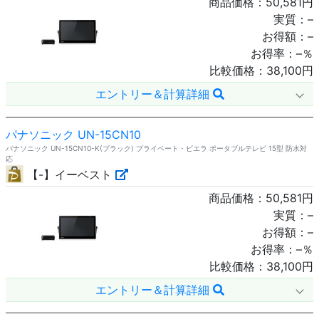
商品価格：
50,581
円
実質：
–
お得額：
–
お得率：
–
％
比較価格：
38,100
円
エントリー＆計算詳細
パナソニック UN-15CN10
パナソニック UN-15CN10-K(ブラック) プライベート・ビエラ ポータブルテレビ 15型 防水対
応
【-】イーベスト
商品価格：
50,581
円
実質：
–
お得額：
–
お得率：
–
％
比較価格：
38,100
円
エントリー＆計算詳細