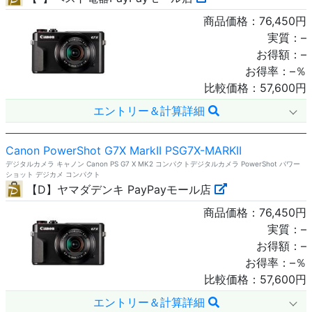
商品価格：
76,450
円
実質：
–
お得額：
–
お得率：
–
％
比較価格：
57,600
円
エントリー＆計算詳細
Canon PowerShot G7X MarkII PSG7X-MARKII
デジタルカメラ キャノン Canon PS G7 X MK2 コンパクトデジタルカメラ PowerShot パワー
ショット デジカメ コンパクト
【D】ヤマダデンキ PayPayモール店
商品価格：
76,450
円
実質：
–
お得額：
–
お得率：
–
％
比較価格：
57,600
円
エントリー＆計算詳細