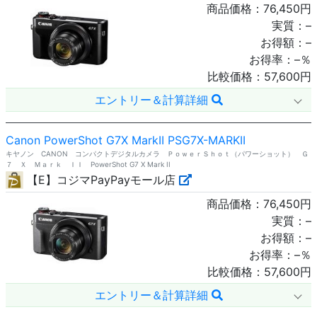
商品価格：
76,450
円
実質：
–
お得額：
–
お得率：
–
％
比較価格：
57,600
円
エントリー＆計算詳細
Canon PowerShot G7X MarkII PSG7X-MARKII
キヤノン CANON コンパクトデジタルカメラ ＰｏｗｅｒＳｈｏｔ（パワーショット） Ｇ
７ Ｘ Ｍａｒｋ ＩＩ PowerShot G7 X Mark II
【E】コジマPayPayモール店
商品価格：
76,450
円
実質：
–
お得額：
–
お得率：
–
％
比較価格：
57,600
円
エントリー＆計算詳細