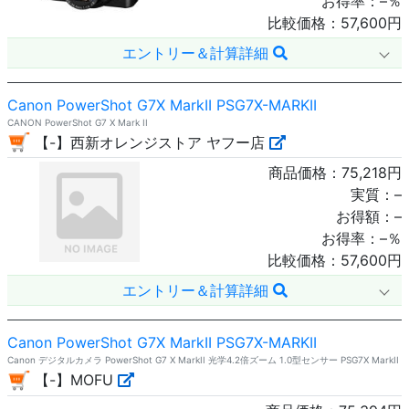
お得率：
–
％
比較価格：
57,600
円
エントリー＆計算詳細
Canon PowerShot G7X MarkII PSG7X-MARKII
CANON PowerShot G7 X Mark II
【-】西新オレンジストア ヤフー店
商品価格：
75,218
円
実質：
–
お得額：
–
お得率：
–
％
比較価格：
57,600
円
エントリー＆計算詳細
Canon PowerShot G7X MarkII PSG7X-MARKII
Canon デジタルカメラ PowerShot G7 X MarkII 光学4.2倍ズーム 1.0型センサー PSG7X MarkII
【-】MOFU