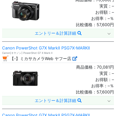
実質：
–
お得額：
–
お得率：
–
％
比較価格：
57,600
円
エントリー＆計算詳細
Canon PowerShot G7X MarkII PSG7X-MARKII
Canon[キヤノン] PowerShot G7 X Mark II
【-】ミカサカメラWeb ヤフー店
商品価格：
70,081
円
実質：
–
お得額：
–
お得率：
–
％
比較価格：
57,600
円
エントリー＆計算詳細
Canon PowerShot G7X MarkII PSG7X-MARKII