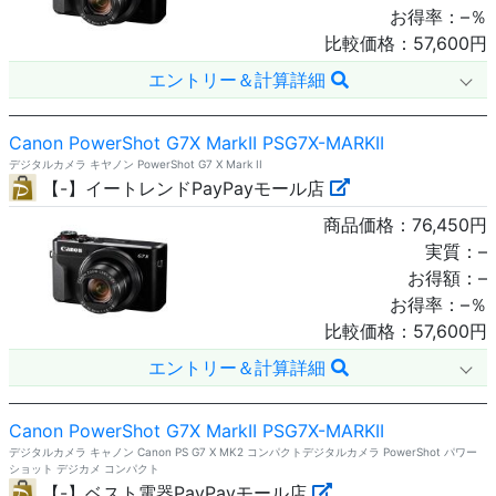
お得率：
–
％
比較価格：
57,600
円
エントリー＆計算詳細
Canon PowerShot G7X MarkII PSG7X-MARKII
デジタルカメラ キヤノン PowerShot G7 X Mark II
【-】イートレンドPayPayモール店
商品価格：
76,450
円
実質：
–
お得額：
–
お得率：
–
％
比較価格：
57,600
円
エントリー＆計算詳細
Canon PowerShot G7X MarkII PSG7X-MARKII
デジタルカメラ キャノン Canon PS G7 X MK2 コンパクトデジタルカメラ PowerShot パワー
ショット デジカメ コンパクト
【-】ベスト電器PayPayモール店