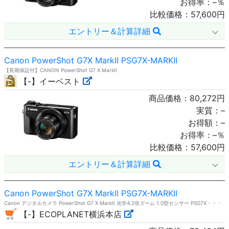
お得率：
–
％
比較価格：
57,600
円
エントリー＆計算詳細
Canon PowerShot G7X MarkII PSG7X-MARKII
【長期保証付】CANON PowerShot G7 X MarkII
【-】イーベスト
商品価格：
80,272
円
実質：
–
お得額：
–
お得率：
–
％
比較価格：
57,600
円
エントリー＆計算詳細
Canon PowerShot G7X MarkII PSG7X-MARKII
Canon デジタルカメラ PowerShot G7 X MarkII 光学4.2倍ズーム 1.0型センサー PSG7X・・・
【-】ECOPLANET横浜本店