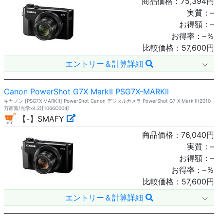
商品価格：
75,394
円
実質：
–
お得額：
–
お得率：
–
％
比較価格：
57,600
円
エントリー＆計算詳細
Canon PowerShot G7X MarkII PSG7X-MARKII
キヤノン [PSG7X MARKII] PowerShot Canon デジタルカメラ PowerShot G7 X Mark II(2010
万画素/光学x4.2)[1066C004]
【-】SMAFY
商品価格：
76,040
円
実質：
–
お得額：
–
お得率：
–
％
比較価格：
57,600
円
エントリー＆計算詳細