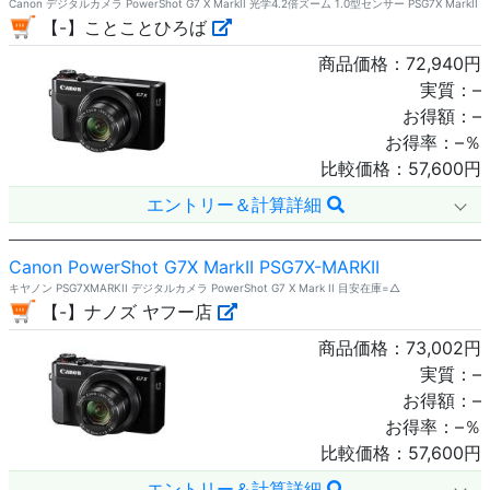
Canon デジタルカメラ PowerShot G7 X MarkII 光学4.2倍ズーム 1.0型センサー PSG7X MarkII
【-】ことことひろば
商品価格：
72,940
円
実質：
–
お得額：
–
お得率：
–
％
比較価格：
57,600
円
エントリー＆計算詳細
Canon PowerShot G7X MarkII PSG7X-MARKII
キヤノン PSG7XMARKII デジタルカメラ PowerShot G7 X Mark II 目安在庫=△
【-】ナノズ ヤフー店
商品価格：
73,002
円
実質：
–
お得額：
–
お得率：
–
％
比較価格：
57,600
円
エントリー＆計算詳細