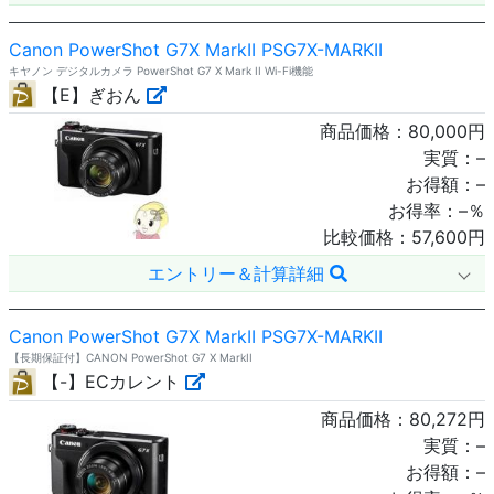
Canon PowerShot G7X MarkII PSG7X-MARKII
キヤノン デジタルカメラ PowerShot G7 X Mark II Wi-Fi機能
【E】ぎおん
商品価格：
80,000
円
実質：
–
お得額：
–
お得率：
–
％
比較価格：
57,600
円
エントリー＆計算詳細
Canon PowerShot G7X MarkII PSG7X-MARKII
【長期保証付】CANON PowerShot G7 X MarkII
【-】ECカレント
商品価格：
80,272
円
実質：
–
お得額：
–