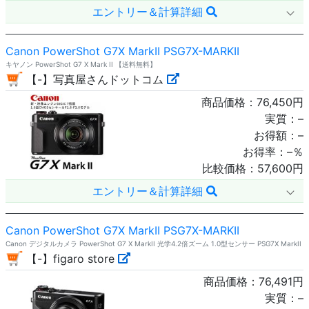
エントリー＆計算詳細
Canon PowerShot G7X MarkII PSG7X-MARKII
キヤノン PowerShot G7 X Mark II 【送料無料】
【-】写真屋さんドットコム
商品価格：
76,450
円
実質：
–
お得額：
–
お得率：
–
％
比較価格：
57,600
円
エントリー＆計算詳細
Canon PowerShot G7X MarkII PSG7X-MARKII
Canon デジタルカメラ PowerShot G7 X MarkII 光学4.2倍ズーム 1.0型センサー PSG7X MarkII
【-】figaro store
商品価格：
76,491
円
実質：
–