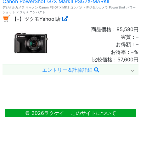
Canon PowerShot G7X MarkII PSG7X-MARKII
デジタルカメラ キャノン Canon PS G7 X MK2 コンパクトデジタルカメラ PowerShot パワー
ショット デジカメ コンパクト
【-】ツクモYahoo!店
商品価格：
85,580
円
実質：
–
お得額：
–
お得率：
–
％
比較価格：
57,600
円
エントリー＆計算詳細
49
© 2026ラクケイ
このサイトについて