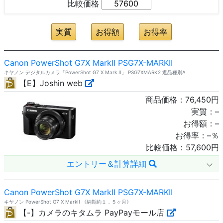
比較価格
Canon PowerShot G7X MarkII PSG7X-MARKII
キヤノン デジタルカメラ「PowerShot G7 X Mark II」 PSG7XMARK2 返品種別A
【E】Joshin web
商品価格：
76,450
円
実質：
–
お得額：
–
お得率：
–
％
比較価格：
57,600
円
エントリー＆計算詳細
Canon PowerShot G7X MarkII PSG7X-MARKII
キヤノン PowerShot G7 X MarkII 《納期約１．５ヶ月》
【-】カメラのキタムラ PayPayモール店