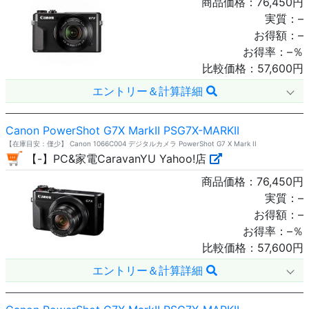
商品価格：
76,450
円
実質：
–
お得額：
–
お得率：
–
％
比較価格：
57,600
円
エントリー＆計算詳細
Canon PowerShot G7X MarkII PSG7X-MARKII
【在庫目安：僅少】 Canon 1066C004 デジタルカメラ PowerShot G7 X Mark II
【-】PC&家電CaravanYU Yahoo!店
商品価格：
76,450
円
実質：
–
お得額：
–
お得率：
–
％
比較価格：
57,600
円
エントリー＆計算詳細