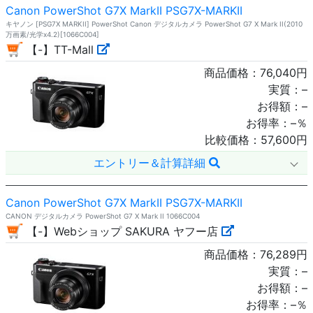
Canon PowerShot G7X MarkII PSG7X-MARKII
キヤノン [PSG7X MARKII] PowerShot Canon デジタルカメラ PowerShot G7 X Mark II(2010
万画素/光学x4.2)[1066C004]
【-】TT-Mall
商品価格：
76,040
円
実質：
–
お得額：
–
お得率：
–
％
比較価格：
57,600
円
エントリー＆計算詳細
Canon PowerShot G7X MarkII PSG7X-MARKII
CANON デジタルカメラ PowerShot G7 X Mark II 1066C004
【-】Webショップ SAKURA ヤフー店
商品価格：
76,289
円
実質：
–
お得額：
–
お得率：
–
％