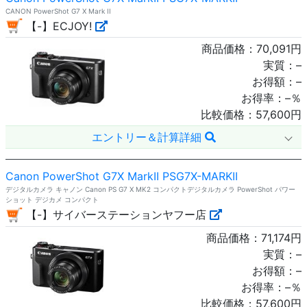
CANON PowerShot G7 X Mark II
【-】ECJOY!
商品価格：
70,091
円
実質：
–
お得額：
–
お得率：
–
％
比較価格：
57,600
円
エントリー＆計算詳細
Canon PowerShot G7X MarkII PSG7X-MARKII
デジタルカメラ キャノン Canon PS G7 X MK2 コンパクトデジタルカメラ PowerShot パワー
ショット デジカメ コンパクト
【-】サイバーステーションヤフー店
商品価格：
71,174
円
実質：
–
お得額：
–
お得率：
–
％
比較価格：
57,600
円