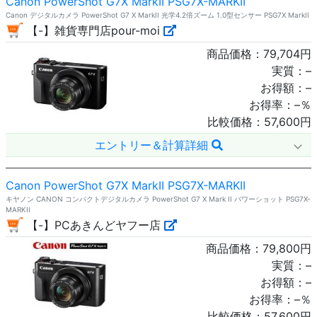
Canon PowerShot G7X MarkII PSG7X-MARKII
Canon デジタルカメラ PowerShot G7 X MarkII 光学4.2倍ズーム 1.0型センサー PSG7X MarkII
【-】雑貨専門店pour-moi
商品価格：
79,704
円
実質：
–
お得額：
–
お得率：
–
％
比較価格：
57,600
円
エントリー＆計算詳細
Canon PowerShot G7X MarkII PSG7X-MARKII
キヤノン CANON コンパクトデジタルカメラ PowerShot G7 X Mark II パワーショット PSG7X-
MARKII
【-】PCあきんどヤフー店
商品価格：
79,800
円
実質：
–
お得額：
–
お得率：
–
％
比較価格：
57,600
円