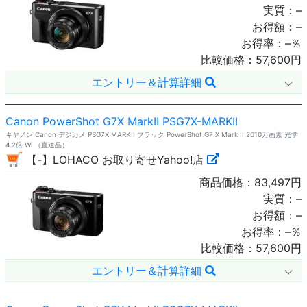
実質：
–
お得額：
–
お得率：
–
％
比較価格：
57,600
円
エントリー＆計算詳細
Canon PowerShot G7X MarkII PSG7X-MARKII
キヤノン Canon デジカメ PSG7X MARKII ブラック PowerShot G7 X Mark II 2010万画素 光学
4.2倍 Wi （直送品）
【-】LOHACO お取り寄せYahoo!店
商品価格：
83,497
円
実質：
–
お得額：
–
お得率：
–
％
比較価格：
57,600
円
エントリー＆計算詳細