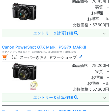
商品価格：
78,434
円
実質：
–
お得額：
–
お得率：
–
％
比較価格：
57,600
円
エントリー＆計算詳細
Canon PowerShot G7X MarkII PSG7X-MARKII
キヤノン デジタルカメラ PowerShot G7 X Mark II Wi-Fi機能/srm
【E】スーパーぎおん ヤフーショップ
商品価格：
79,200
円
実質：
–
お得額：
–
お得率：
–
％
比較価格：
57,600
円
エントリー＆計算詳細