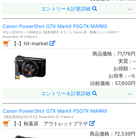
エントリー＆計算詳細
Canon PowerShot G7X MarkII PSG7X-MARKII
今ならSDHCカード8GB付き【送料無料】キヤノン Canon 新・映像エンジンDIGIC 7
PowerShot G7 X Mark II
【-】hit-market
商品価格：
71,176
円
実質：
–
お得額：
–
お得率：
–
％
比較価格：
57,600
円
エントリー＆計算詳細
Canon PowerShot G7X MarkII PSG7X-MARKII
【新品/取寄品/代引不可】PowerShot G7 X Mark II
【-】秋葉原 アウトレットプラザ
商品価格：
72,539
円