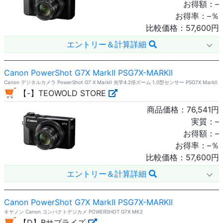
お得額：
–
お得率：
–
％
比較価格：
57,600
円
エントリー＆計算詳細
Canon PowerShot G7X MarkII PSG7X-MARKII
Canon デジタルカメラ PowerShot G7 X MarkII 光学4.2倍ズーム 1.0型センサー PSG7X MarkII
【-】TEOWOLD STORE
商品価格：
76,541
円
実質：
–
お得額：
–
お得率：
–
％
比較価格：
57,600
円
エントリー＆計算詳細
Canon PowerShot G7X MarkII PSG7X-MARKII
キヤノン Canon コンパクトデジカメ POWERSHOT G7X MK2
【D】Bサプライズ