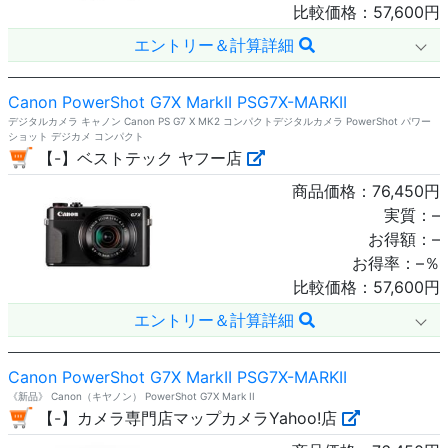
比較価格：
57,600
円
エントリー＆計算詳細
Canon PowerShot G7X MarkII PSG7X-MARKII
デジタルカメラ キャノン Canon PS G7 X MK2 コンパクトデジタルカメラ PowerShot パワー
ショット デジカメ コンパクト
【-】ベストテック ヤフー店
商品価格：
76,450
円
実質：
–
お得額：
–
お得率：
–
％
比較価格：
57,600
円
エントリー＆計算詳細
Canon PowerShot G7X MarkII PSG7X-MARKII
《新品》 Canon（キヤノン） PowerShot G7X Mark II
【-】カメラ専門店マップカメラYahoo!店