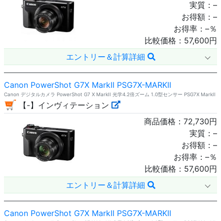
実質：
–
お得額：
–
お得率：
–
％
比較価格：
57,600
円
エントリー＆計算詳細
Canon PowerShot G7X MarkII PSG7X-MARKII
Canon デジタルカメラ PowerShot G7 X MarkII 光学4.2倍ズーム 1.0型センサー PSG7X MarkII
【-】インヴィテーション
商品価格：
72,730
円
実質：
–
お得額：
–
お得率：
–
％
比較価格：
57,600
円
エントリー＆計算詳細
Canon PowerShot G7X MarkII PSG7X-MARKII