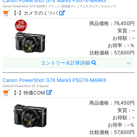
Canon PowerShot G7X MarkII PSG7X-MARKII
Canon PowerShot G7X MARKII ブラック 高性能プレミアムモデルデジタルカメラ
【-】カメラのミツバ
商品価格：
76,450
円
実質：
–
お得額：
–
お得率：
–
％
比較価格：
57,600
円
エントリー＆計算詳細
Canon PowerShot G7X MarkII PSG7X-MARKII
CANON PowerShot G7 X MarkII
【-】特価COM
商品価格：
76,450
円
実質：
–
お得額：
–
お得率：
–
％
比較価格：
57,600
円