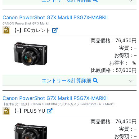
Canon PowerShot G7X MarkII PSG7X-MARKII
CANON PowerShot G7 X MarkII
【-】ECカレント
商品価格：
76,450
円
実質：
–
お得額：
–
お得率：
–
％
比較価格：
57,600
円
エントリー＆計算詳細
Canon PowerShot G7X MarkII PSG7X-MARKII
【在庫目安：僅少】 Canon 1066C004 デジタルカメラ PowerShot G7 X Mark II
【-】PLUS YU
商品価格：
76,450
円
実質：
–
お得額：
–