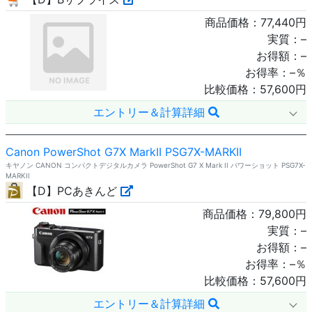
商品価格：
77,440
円
実質：
–
お得額：
–
お得率：
–
％
比較価格：
57,600
円
エントリー＆計算詳細
Canon PowerShot G7X MarkII PSG7X-MARKII
キヤノン CANON コンパクトデジタルカメラ PowerShot G7 X Mark II パワーショット PSG7X-
MARKII
【D】PCあきんど
商品価格：
79,800
円
実質：
–
お得額：
–
お得率：
–
％
比較価格：
57,600
円
エントリー＆計算詳細