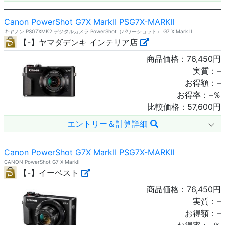
Canon PowerShot G7X MarkII PSG7X-MARKII
キヤノン PSG7XMK2 デジタルカメラ PowerShot（パワーショット） G7 X Mark II
【-】ヤマダデンキ インテリア店
商品価格：
76,450
円
実質：
–
お得額：
–
お得率：
–
％
比較価格：
57,600
円
エントリー＆計算詳細
Canon PowerShot G7X MarkII PSG7X-MARKII
CANON PowerShot G7 X MarkII
【-】イーベスト
商品価格：
76,450
円
実質：
–
お得額：
–