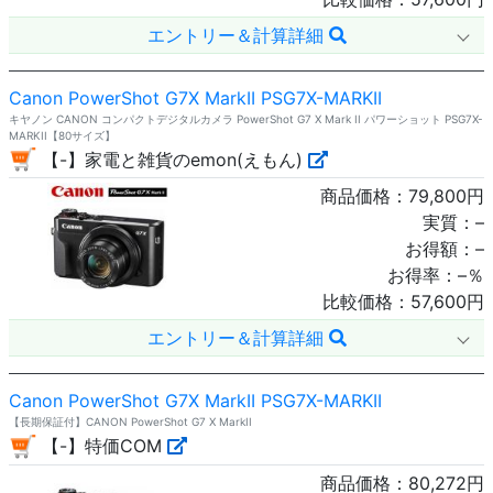
エントリー＆計算詳細
Canon PowerShot G7X MarkII PSG7X-MARKII
キヤノン CANON コンパクトデジタルカメラ PowerShot G7 X Mark II パワーショット PSG7X-
MARKII【80サイズ】
【-】家電と雑貨のemon(えもん)
商品価格：
79,800
円
実質：
–
お得額：
–
お得率：
–
％
比較価格：
57,600
円
エントリー＆計算詳細
Canon PowerShot G7X MarkII PSG7X-MARKII
【長期保証付】CANON PowerShot G7 X MarkII
【-】特価COM
商品価格：
80,272
円