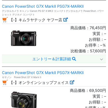
Canon PowerShot G7X MarkII PSG7X-MARKII
デジタルカメラ キャノン Canon PS G7 X MK2 コンパクトデジタルカメラ PowerShot パワー
ショット デジカメ コンパクト
【-】キムラヤテック ヤフー店
商品価格：
76,450
円
実質：
–
お得額：
–
お得率：
–
％
比較価格：
57,600
円
エントリー＆計算詳細
Canon PowerShot G7X MarkII PSG7X-MARKII
キヤノン PowerShot G7 X Mark II
【-】オンラインショップフェイス
商品価格：
69,500
円
実質：
–
お得額：
–
お得率：
–
％