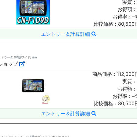
実質：
お得額：
お得率：
–
比較価格：
80,500
エントリー＆計算詳細
ストラーダ 9V型ワイド/srm
ショップ
商品価格：
112,000
実質：
お得額：
お得率：
–
比較価格：
80,500
エントリー＆計算詳細
9V型スイングディスプレイ搭載ナビ+バックカメラセット