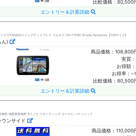
比較価格：
80,500
エントリー＆計算詳細
DYNABIGスイングディスプレイ フルセグ CN-F1D9D Strada Panasonic【100サイズ】
もん)
商品価格：
108,800
実質：
お得額：
お得率：
–
比較価格：
80,500
エントリー＆計算詳細
手数料無料 地図更新無料 9インチ フローティング カーナビ パナソニック
ラウンサイド
商品価格：
110,000