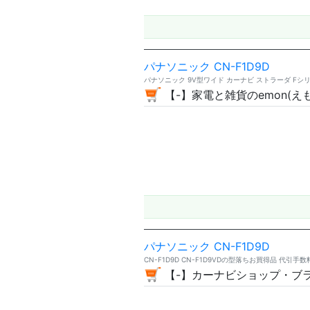
パナソニック CN-F1D9D
パナソニック 9V型ワイド カーナビ ストラーダ Fシリーズ 
【-】家電と雑貨のemon(え
パナソニック CN-F1D9D
CN-F1D9D CN-F1D9VDの型落ちお買得品 代引
【-】カーナビショップ・ブ