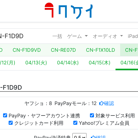
F1D9D
一括
ゲーム
オーディオ
iPa
D
CN-F1D9VD
CN-RE07D
CN-F1X10LD
CN-F
/12(月)
04/13(火)
04/14(水)
04/15(木)
04/16(
F1D9D
ヤフショ：
8
PayPayモール：
12
確認
PayPay・ヤフーアカウント連携
対象サービス利用
クレジットカード利用
Yahoo!プレミアム会員
PayPay決済特典
確認