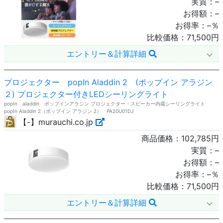
実質：
–
お得額：
–
お得率：
–
％
比較価格：
71,500
円
エントリー＆計算詳細
プロジェクター popIn Aladdin 2 (ポップイン アラジン
２) プロジェクター付きLEDシーリングライト
popIn aladdin ポップインアラジン プロジェクター・スピーカー内蔵シーリングライト
popIn Aladdin 2（ポップイン アラジン 2） PA20U01DJ
【-】murauchi.co.jp
商品価格：
102,785
円
実質：
–
お得額：
–
お得率：
–
％
比較価格：
71,500
円
エントリー＆計算詳細