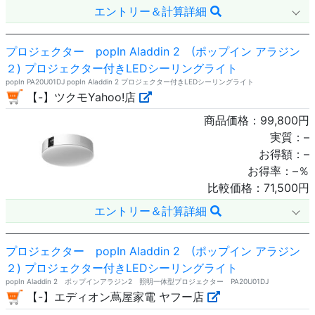
エントリー＆計算詳細
プロジェクター popIn Aladdin 2 (ポップイン アラジン
２) プロジェクター付きLEDシーリングライト
popIn PA20U01DJ popIn Aladdin 2 プロジェクター付きLEDシーリングライト
【-】ツクモYahoo!店
商品価格：
99,800
円
実質：
–
お得額：
–
お得率：
–
％
比較価格：
71,500
円
エントリー＆計算詳細
プロジェクター popIn Aladdin 2 (ポップイン アラジン
２) プロジェクター付きLEDシーリングライト
popIn Aladdin 2 ポップインアラジン2 照明一体型プロジェクター PA20U01DJ
【-】エディオン蔦屋家電 ヤフー店