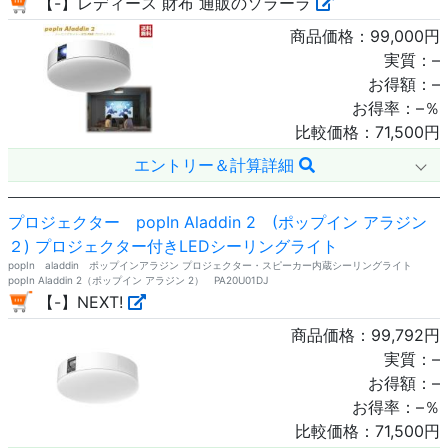
【-】レディース 財布 通販のソラーラ
商品価格：
99,000
円
実質：
–
お得額：
–
お得率：
–
％
比較価格：
71,500
円
エントリー＆計算詳細
プロジェクター popIn Aladdin 2 (ポップイン アラジン
２) プロジェクター付きLEDシーリングライト
popIn aladdin ポップインアラジン プロジェクター・スピーカー内蔵シーリングライト
popIn Aladdin 2（ポップイン アラジン 2） PA20U01DJ
【-】NEXT!
商品価格：
99,792
円
実質：
–
お得額：
–
お得率：
–
％
比較価格：
71,500
円