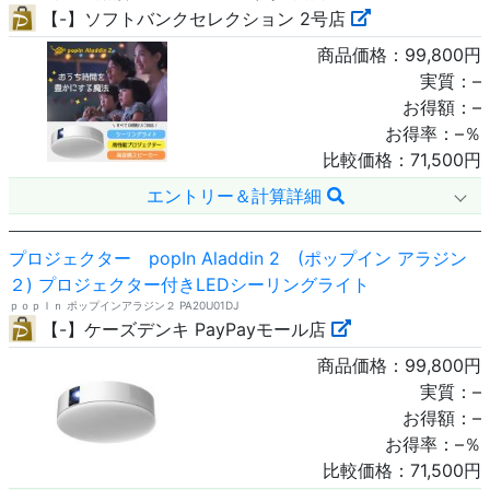
【-】ソフトバンクセレクション 2号店
商品価格：
99,800
円
実質：
–
お得額：
–
お得率：
–
％
比較価格：
71,500
円
エントリー＆計算詳細
プロジェクター popIn Aladdin 2 (ポップイン アラジン
２) プロジェクター付きLEDシーリングライト
ｐｏｐＩｎ ポップインアラジン２ PA20U01DJ
【-】ケーズデンキ PayPayモール店
商品価格：
99,800
円
実質：
–
お得額：
–
お得率：
–
％
比較価格：
71,500
円