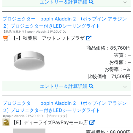
エントリー＆計算詳細
プロジェクター popIn Aladdin 2 (ポップイン アラジン
２) プロジェクター付きLEDシーリングライト
【新品/在庫あり】popIn Aladdin 2 PA20U01DJ
【-】秋葉原 アウトレットプラザ
商品価格：
85,760
円
実質：
–
お得額：
–
お得率：
–
％
比較価格：
71,500
円
エントリー＆計算詳細
プロジェクター popIn Aladdin 2 (ポップイン アラジン
２) プロジェクター付きLEDシーリングライト
★popIn Aladdin 2 PA20U01DJ 【プロジェクタ】
【E】ディーライズPayPayモール店
商品価格：
88,000
円