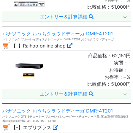
比較価格：
51,000
円
エントリー＆計算詳細
パナソニック おうちクラウドディーガ DMR-4T201
パナソニック ブルーレイディスクレコーダー DMR-4T201 おうちクラウドディーガ
【-】Raihoo online shop
商品価格：
62,151
円
実質：
–
お得額：
–
お得率：
–
％
比較価格：
51,000
円
エントリー＆計算詳細
パナソニック おうちクラウドディーガ DMR-4T201
パナソニック 2TB 3チューナー ブルーレイレコーダー4Kチューナー内蔵 4K放送長時間録画/3
番組同時録画対応 4K DIGA DMR-4T201
【-】エブリプラス