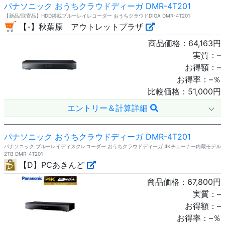
パナソニック おうちクラウドディーガ DMR-4T201
【新品/取寄品】HDD搭載ブルーレイレコーダー おうちクラウドDIGA DMR-4T201
【-】秋葉原 アウトレットプラザ
商品価格：
64,163
円
実質：
–
お得額：
–
お得率：
–
％
比較価格：
51,000
円
エントリー＆計算詳細
パナソニック おうちクラウドディーガ DMR-4T201
パナソニック ブルーレイディスクレコーダー おうちクラウドディーガ 4Kチューナー内蔵モデル
2TB DMR-4T201
【D】PCあきんど
商品価格：
67,800
円
実質：
–
お得額：
–
お得率：
–
％