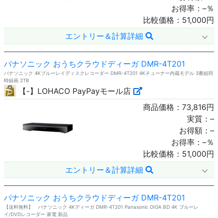
お得率：
–
％
比較価格：
51,000
円
エントリー＆計算詳細
パナソニック おうちクラウドディーガ DMR-4T201
パナソニック 4Kブルーレイディスクレコーダー DMR-4T201 4Kチューナー内蔵モデル 3番組同
時録画 2TB
【-】LOHACO PayPayモール店
商品価格：
73,816
円
実質：
–
お得額：
–
お得率：
–
％
比較価格：
51,000
円
エントリー＆計算詳細
パナソニック おうちクラウドディーガ DMR-4T201
【送料無料】 パナソニック 4Kディーガ DMR-4T201 Panasonic DIGA BD 4K ブルーレ
イ/DVDレコーダー 家電 新品