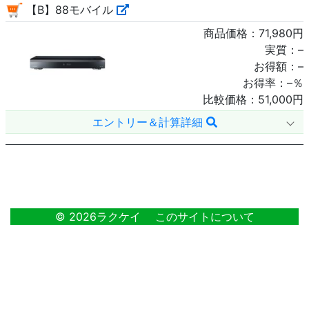
【B】88モバイル
商品価格：
71,980
円
実質：
–
お得額：
–
お得率：
–
％
比較価格：
51,000
円
エントリー＆計算詳細
18
© 2026ラクケイ
このサイトについて