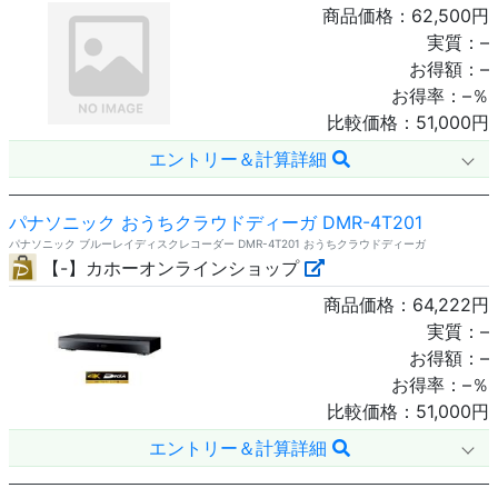
商品価格：
62,500
円
実質：
–
お得額：
–
お得率：
–
％
比較価格：
51,000
円
エントリー＆計算詳細
パナソニック おうちクラウドディーガ DMR-4T201
パナソニック ブルーレイディスクレコーダー DMR-4T201 おうちクラウドディーガ
【-】カホーオンラインショップ
商品価格：
64,222
円
実質：
–
お得額：
–
お得率：
–
％
比較価格：
51,000
円
エントリー＆計算詳細