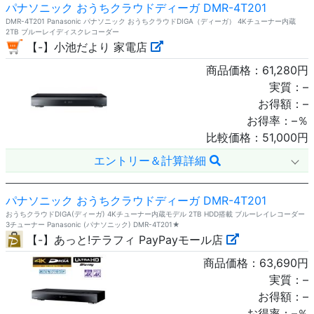
パナソニック おうちクラウドディーガ DMR-4T201
DMR-4T201 Panasonic パナソニック おうちクラウドDIGA（ディーガ） 4Kチューナー内蔵
2TB ブルーレイディスクレコーダー
【-】小池だより 家電店
商品価格：
61,280
円
実質：
–
お得額：
–
お得率：
–
％
比較価格：
51,000
円
エントリー＆計算詳細
パナソニック おうちクラウドディーガ DMR-4T201
おうちクラウドDIGA(ディーガ) 4Kチューナー内蔵モデル 2TB HDD搭載 ブルーレイレコーダー
3チューナー Panasonic (パナソニック) DMR-4T201★
【-】あっと!テラフィ PayPayモール店
商品価格：
63,690
円
実質：
–
お得額：
–
お得率：
–
％