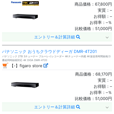
商品価格：
67,800
円
実質：
–
お得額：
–
お得率：
–
％
比較価格：
51,000
円
エントリー＆計算詳細
パナソニック おうちクラウドディーガ DMR-4T201
パナソニック 2TB 3チューナー ブルーレイレコーダー 4Kチューナー内蔵 4K放送長時間録画/3
番組同時録画対応 4K DIGA DMR-4T20
【-】figaro store
商品価格：
68,170
円
実質：
–
お得額：
–
お得率：
–
％
比較価格：
51,000
円
エントリー＆計算詳細