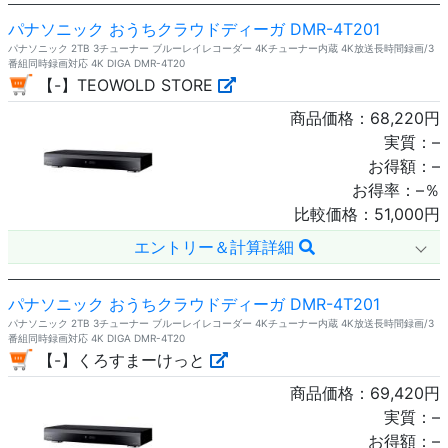
パナソニック おうちクラウドディーガ DMR-4T201
パナソニック 2TB 3チューナー ブルーレイレコーダー 4Kチューナー内蔵 4K放送長時間録画/3
番組同時録画対応 4K DIGA DMR-4T20
【-】TEOWOLD STORE
商品価格：
68,220
円
実質：
–
お得額：
–
お得率：
–
％
比較価格：
51,000
円
エントリー＆計算詳細
パナソニック おうちクラウドディーガ DMR-4T201
パナソニック 2TB 3チューナー ブルーレイレコーダー 4Kチューナー内蔵 4K放送長時間録画/3
番組同時録画対応 4K DIGA DMR-4T20
【-】くろすまーけっと
商品価格：
69,420
円
実質：
–
お得額：
–