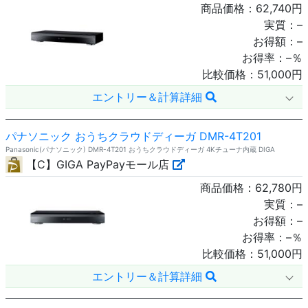
商品価格：
62,740
円
実質：
–
お得額：
–
お得率：
–
％
比較価格：
51,000
円
エントリー＆計算詳細
パナソニック おうちクラウドディーガ DMR-4T201
Panasonic(パナソニック) DMR-4T201 おうちクラウドディーガ 4Kチューナ内蔵 DIGA
【C】GIGA PayPayモール店
商品価格：
62,780
円
実質：
–
お得額：
–
お得率：
–
％
比較価格：
51,000
円
エントリー＆計算詳細