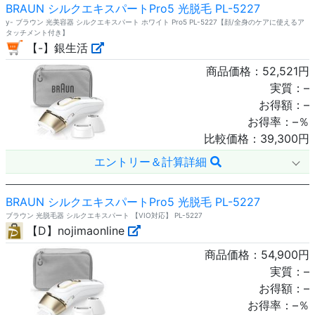
BRAUN シルクエキスパートPro5 光脱毛 PL-5227
y- ブラウン 光美容器 シルクエキスパート ホワイト Pro5 PL-5227【顔/全身のケアに使えるア
タッチメント付き】
【-】銀生活
商品価格：
52,521
円
実質：
–
お得額：
–
お得率：
–
％
比較価格：
39,300
円
エントリー＆計算詳細
BRAUN シルクエキスパートPro5 光脱毛 PL-5227
ブラウン 光脱毛器 シルクエキスパート 【VIO対応】 PL-5227
【D】nojimaonline
商品価格：
54,900
円
実質：
–
お得額：
–
お得率：
–
％