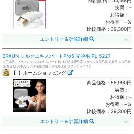
商品価格：
54,188
円
実質：
–
お得額：
–
お得率：
–
％
比較価格：
39,300
円
エントリー＆計算詳細
BRAUN シルクエキスパートPro5 光脱毛 PL-5227
（正規品）ブラウン シルクエキスパート PL-5227 光脱毛器 フラッシュ脱毛器 家庭用 ムダ毛処
理 美容 肌 お手入れ ムダ毛処理機 ムダ毛処理器 フラッシュエステ
【-】ホームショッピング
商品価格：
55,990
円
実質：
–
お得額：
–
お得率：
–
％
比較価格：
39,300
円
エントリー＆計算詳細