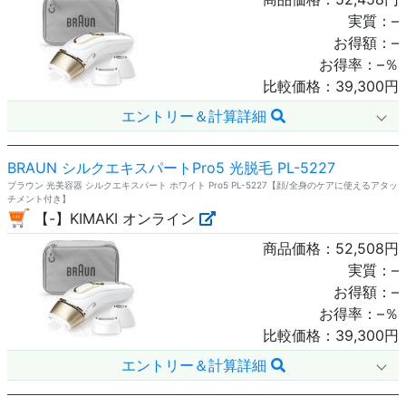
実質：
–
お得額：
–
お得率：
–
％
比較価格：
39,300
円
エントリー＆計算詳細
BRAUN シルクエキスパートPro5 光脱毛 PL-5227
ブラウン 光美容器 シルクエキスパート ホワイト Pro5 PL-5227【顔/全身のケアに使えるアタッ
チメント付き】
【-】KIMAKI オンライン
商品価格：
52,508
円
実質：
–
お得額：
–
お得率：
–
％
比較価格：
39,300
円
エントリー＆計算詳細