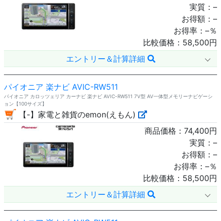
実質：
–
お得額：
–
お得率：
–
％
比較価格：
58,500
円
エントリー＆計算詳細
パイオニア 楽ナビ AVIC-RW511
パイオニア カロッツェリア カーナビ 楽ナビ AVIC-RW511 7V型 AV一体型メモリーナビゲーシ
ョン【100サイズ】
【-】家電と雑貨のemon(えもん)
商品価格：
74,400
円
実質：
–
お得額：
–
お得率：
–
％
比較価格：
58,500
円
エントリー＆計算詳細