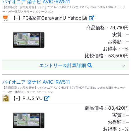
パイオニア 楽ナビ AVIC-RW511
【在庫目安：お取り寄せ】 パイオニア AVIC-RW511 7V型HD/ TV/ Bluetooth/ USB/ チューナ
ー・AV一体型メモリーナビゲーション
【-】PC&家電CaravanYU Yahoo!店
商品価格：
79,710
円
実質：
–
お得額：
–
お得率：
–
％
比較価格：
58,500
円
エントリー＆計算詳細
パイオニア 楽ナビ AVIC-RW511
【在庫目安：お取り寄せ】 パイオニア AVIC-RW511 7V型HD/ TV/ Bluetooth/ USB/ チューナ
ー・AV一体型メモリーナビゲーション
【-】PLUS YU
商品価格：
83,420
円
実質：
–
お得額：
–
お得率：
–
％