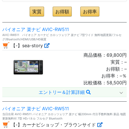
パイオニア 楽ナビ AVIC-RW511
AVIC-RW511 パイオニア カーナビ カロッツェリア 楽ナビ 7型ワイド 無料地図更新/フルセ
グ/Bluetooth/HDMI/USB/HD画質
【-】sea-story
商品価格：
69,800
円
実質：
–
お得額：
–
お得率：
–
％
比較価格：
58,500
円
エントリー＆計算詳細
パイオニア 楽ナビ AVIC-RW511
当日出荷 AVIC-RW511 パイオニア カロッツェリア 楽ナビ 幅200mm 代引手数料無料 新品 地図
更新無料付 7型 HDパネル フルセグ Bluetooth
【-】カーナビショップ・ブラウンサイド