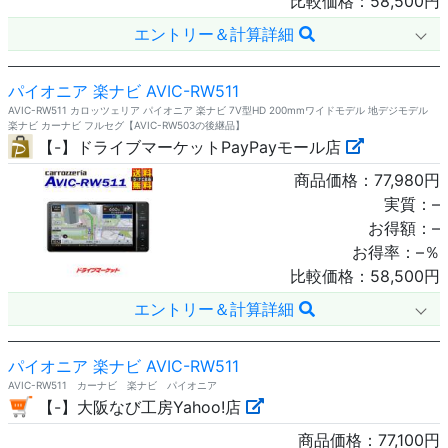
比較価格：
58,500
円
エントリー＆計算詳細
パイオニア 楽ナビ AVIC-RW511
AVIC-RW511 カロッツェリア パイオニア 楽ナビ 7V型HD 200mmワイドモデル 地デジモデル
楽ナビ カーナビ フルセグ【AVIC-RW503の後継品】
【-】ドライブマーケットPayPayモール店
商品価格：
77,980
円
実質：
–
お得額：
–
お得率：
–
％
比較価格：
58,500
円
エントリー＆計算詳細
パイオニア 楽ナビ AVIC-RW511
AVIC-RW511 カーナビ 楽ナビ パイオニア
【-】大阪なび工房Yahoo!店
商品価格：
77,100
円