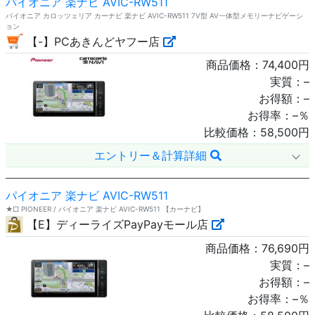
パイオニア 楽ナビ AVIC-RW511
パイオニア カロッツェリア カーナビ 楽ナビ AVIC-RW511 7V型 AV一体型メモリーナビゲーシ
ョン
【-】PCあきんどヤフー店
商品価格：
74,400
円
実質：
–
お得額：
–
お得率：
–
％
比較価格：
58,500
円
エントリー＆計算詳細
パイオニア 楽ナビ AVIC-RW511
★□ PIONEER / パイオニア 楽ナビ AVIC-RW511 【カーナビ】
【E】ディーライズPayPayモール店
商品価格：
76,690
円
実質：
–
お得額：
–
お得率：
–
％