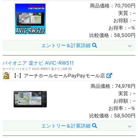
商品価格：
70,700
円
実質：
–
お得額：
–
お得率：
–
％
比較価格：
58,500
円
エントリー＆計算詳細
パイオニア 楽ナビ AVIC-RW511
カーナビ パイオニア AVIC-RW511 楽ナビ /AW 50
【-】アーチホールセールPayPayモール店
商品価格：
74,976
円
実質：
–
お得額：
–
お得率：
–
％
比較価格：
58,500
円
エントリー＆計算詳細