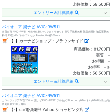
比較価格：
58,500
円
エントリー＆計算詳細
パイオニア 楽ナビ AVIC-RW511
当日出荷 AVIC-RW511+ND-BC8II バックカメラセット 代引手数料無料 新品未開封 地図更新無
料付 7V型HDパネル フルセグ Bluetooth 幅200mm
【-】カーナビショップ・ブラウンサイド
商品価格：
81,700
円
実質：
–
お得額：
–
お得率：
–
％
比較価格：
58,500
円
エントリー＆計算詳細
パイオニア 楽ナビ AVIC-RW511
カロッツェリア7V型200mm楽ナビAVIC-RW511フルセグ/Bluetooth/HDパネル/HDMI入出力/地
図更新最大1年分無料
【-】car電倶楽部 Yahoo!ショッピング店