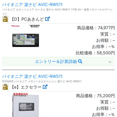
パイオニア 楽ナビ AVIC-RW511
パイオニア カロッツェリア カーナビ 楽ナビ AVIC-RW511 7V型 AV一体型メモリーナビゲーシ
ョン
【D】PCあきんど
商品価格：
74,977
円
実質：
–
お得額：
–
お得率：
–
％
比較価格：
58,500
円
エントリー＆計算詳細
パイオニア 楽ナビ AVIC-RW511
PIONEER パイオニア メモリーナビゲーション 楽ナビ AVIC-RW511
【e】エクセラー
商品価格：
75,200
円
実質：
–
お得額：
–
お得率：
–
％