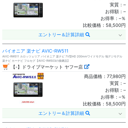
実質：
–
お得額：
–
お得率：
–
％
比較価格：
58,500
円
エントリー＆計算詳細
パイオニア 楽ナビ AVIC-RW511
AVIC-RW511 カロッツェリア パイオニア 楽ナビ 7V型HD 200mmワイドモデル 地デジモデル
楽ナビ カーナビ フルセグ【AVIC-RW503の後継品】
【-】ドライブマーケット ヤフー店
商品価格：
77,980
円
実質：
–
お得額：
–
お得率：
–
％
比較価格：
58,500
円
エントリー＆計算詳細