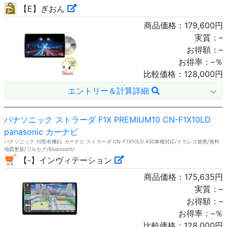
【E】ぎおん
商品価格：
179,600
円
実質：
–
お得額：
–
お得率：
–
％
比較価格：
128,000
円
エントリー＆計算詳細
パナソニック ストラーダ F1X PREMIUM10 CN-F1X10LD
panasonic カーナビ
パナソニック 10型有機EL カーナビ ストラーダ CN-F1X10LD 430車種対応/ドラレコ連携/無料
地図更新/フルセグ/Bluetooth/
【-】インヴィテーション
商品価格：
175,635
円
実質：
–
お得額：
–
お得率：
–
％
比較価格：
128,000
円