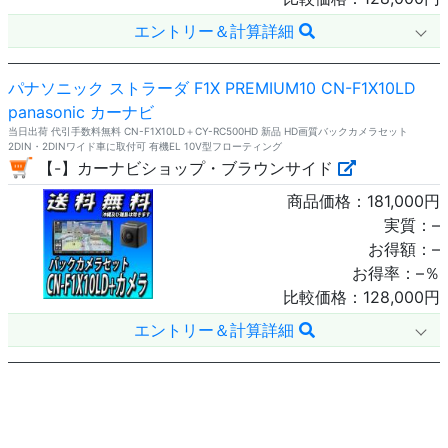
エントリー＆計算詳細
パナソニック ストラーダ F1X PREMIUM10 CN-F1X10LD
panasonic カーナビ
当日出荷 代引手数料無料 CN-F1X10LD＋CY-RC500HD 新品 HD画質バックカメラセット
2DIN・2DINワイド車に取付可 有機EL 10V型フローティング
【-】カーナビショップ・ブラウンサイド
商品価格：
181,000
円
実質：
–
お得額：
–
お得率：
–
％
比較価格：
128,000
円
エントリー＆計算詳細
17