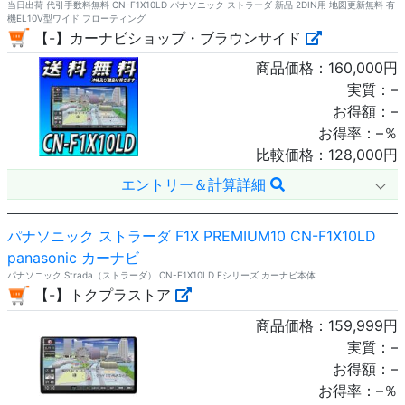
当日出荷 代引手数料無料 CN-F1X10LD パナソニック ストラーダ 新品 2DIN用 地図更新無料 有
機EL10V型ワイド フローティング
【-】カーナビショップ・ブラウンサイド
商品価格：
160,000
円
実質：
–
お得額：
–
お得率：
–
％
比較価格：
128,000
円
エントリー＆計算詳細
パナソニック ストラーダ F1X PREMIUM10 CN-F1X10LD
panasonic カーナビ
パナソニック Strada（ストラーダ） CN-F1X10LD Fシリーズ カーナビ本体
【-】トクプラストア
商品価格：
159,999
円
実質：
–
お得額：
–
お得率：
–
％