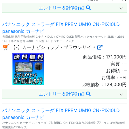
エントリー＆計算詳細
パナソニック ストラーダ F1X PREMIUM10 CN-F1X10LD
panasonic カーナビ
当日出荷 代引手数料無料 CN-F1X10LD＋CY-RC100KD 新品バックカメラセット 2DIN・2DIN
ワイド車に取付可 有機EL 10V型ワイド フローティング
【-】カーナビショップ・ブラウンサイド
商品価格：
171,000
円
実質：
–
お得額：
–
お得率：
–
％
比較価格：
128,000
円
エントリー＆計算詳細
パナソニック ストラーダ F1X PREMIUM10 CN-F1X10LD
panasonic カーナビ
パナソニックカーナビ ストラーダ 10型有機EL CN-F1X10LD /430車種対応/ドラレコ連携/無料
地図更新/フルセグ/…