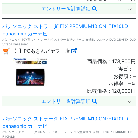
エントリー＆計算詳細
パナソニック ストラーダ F1X PREMIUM10 CN-F1X10LD
panasonic カーナビ
パナソニック 10V型ワイド カーナビ ストラーダ Fシリーズ 有機EL フルセグ DVD CN-F1X10LD
Strada Panasonic
【-】PCあきんどヤフー店
商品価格：
173,800
円
実質：
–
お得額：
–
お得率：
–
％
比較価格：
128,000
円
エントリー＆計算詳細
パナソニック ストラーダ F1X PREMIUM10 CN-F1X10LD
panasonic カーナビ
パナソニック ストラーダ SDカーナビステーション 10V型大画面 有機EL F1X PREMIUM10 CN-
F1X10LD