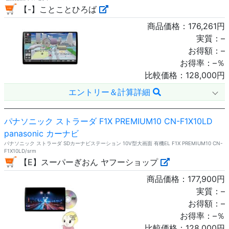
【-】ことことひろば
商品価格：
176,261
円
実質：
–
お得額：
–
お得率：
–
％
比較価格：
128,000
円
エントリー＆計算詳細
パナソニック ストラーダ F1X PREMIUM10 CN-F1X10LD
panasonic カーナビ
パナソニック ストラーダ SDカーナビステーション 10V型大画面 有機EL F1X PREMIUM10 CN-
F1X10LD/srm
【E】スーパーぎおん ヤフーショップ
商品価格：
177,900
円
実質：
–
お得額：
–
お得率：
–
％
比較価格：
128,000
円