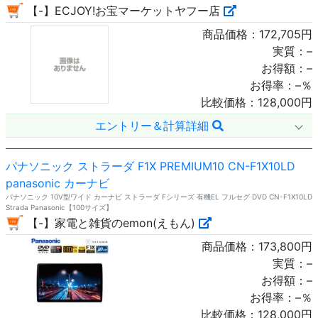
【-】ECJOY!お宝マーケットヤフー店
商品価格：
172,705
円
実質：
–
お得額：
–
お得率：
–
％
比較価格：
128,000
円
エントリー＆計算詳細
パナソニック ストラーダ F1X PREMIUM10 CN-F1X10LD
panasonic カーナビ
パナソニック 10V型ワイド カーナビ ストラーダ Fシリーズ 有機EL フルセグ DVD CN-F1X10LD
Strada Panasonic【100サイズ】
【-】家電と雑貨のemon(えもん)
商品価格：
173,800
円
実質：
–
お得額：
–
お得率：
–
％
比較価格：
128,000
円