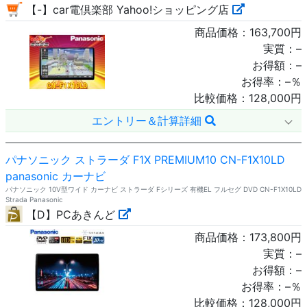
【-】car電倶楽部 Yahoo!ショッピング店
商品価格：
163,700
円
実質：
–
お得額：
–
お得率：
–
％
比較価格：
128,000
円
エントリー＆計算詳細
パナソニック ストラーダ F1X PREMIUM10 CN-F1X10LD
panasonic カーナビ
パナソニック 10V型ワイド カーナビ ストラーダ Fシリーズ 有機EL フルセグ DVD CN-F1X10LD
Strada Panasonic
【D】PCあきんど
商品価格：
173,800
円
実質：
–
お得額：
–
お得率：
–
％
比較価格：
128,000
円