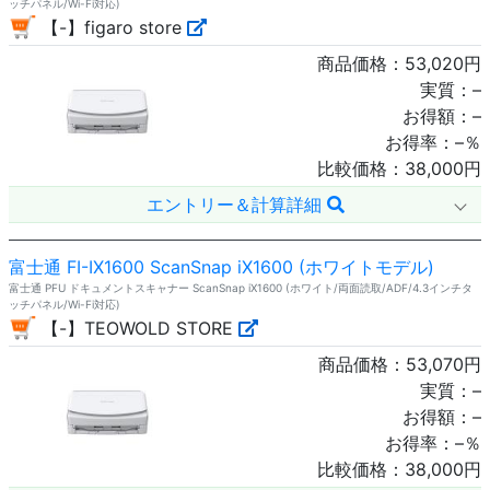
ッチパネル/Wi-Fi対応)
【-】figaro store
商品価格：
53,020
円
実質：
–
お得額：
–
お得率：
–
％
比較価格：
38,000
円
エントリー＆計算詳細
富士通 FI-IX1600 ScanSnap iX1600 (ホワイトモデル)
富士通 PFU ドキュメントスキャナー ScanSnap iX1600 (ホワイト/両面読取/ADF/4.3インチタ
ッチパネル/Wi-Fi対応)
【-】TEOWOLD STORE
商品価格：
53,070
円
実質：
–
お得額：
–
お得率：
–
％
比較価格：
38,000
円