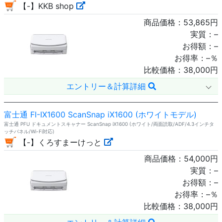
【-】KKB shop
商品価格：
53,865
円
実質：
–
お得額：
–
お得率：
–
％
比較価格：
38,000
円
エントリー＆計算詳細
富士通 FI-IX1600 ScanSnap iX1600 (ホワイトモデル)
富士通 PFU ドキュメントスキャナー ScanSnap iX1600 (ホワイト/両面読取/ADF/4.3インチタ
ッチパネル/Wi-Fi対応)
【-】くろすまーけっと
商品価格：
54,000
円
実質：
–
お得額：
–
お得率：
–
％
比較価格：
38,000
円