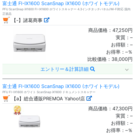
富士通 FI-IX1600 ScanSnap iX1600 (ホワイトモデル)
PFU ScanSnap iX1600 FI-IX1600 ホワイトスキャナー 4.3インチタッチパネル/Wi-Fi対応 国内
正規品
【-】諸葛商事
商品価格：
47,250
円
実質：
–
お得額：
–
お得率：
–
％
比較価格：
38,000
円
エントリー＆計算詳細
富士通 FI-IX1600 ScanSnap iX1600 (ホワイトモデル)
PFU FI-IX1600 ホワイト ScanSnap iX1600 ドキュメントスキャナー
【a】総合通販PREMOA Yahoo!店
商品価格：
47,300
円
実質：
–
お得額：
–
お得率：
–
％