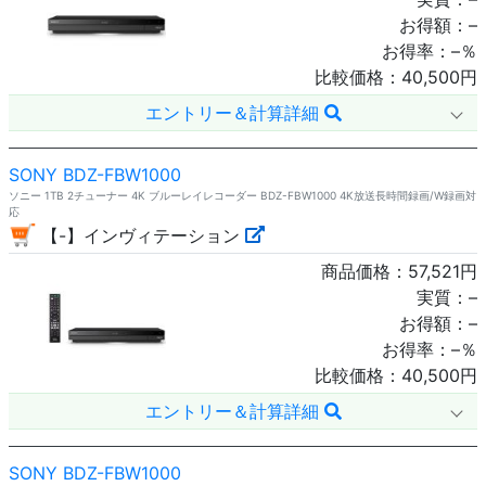
お得額：
–
お得率：
–
％
比較価格：
40,500
円
エントリー＆計算詳細
SONY BDZ-FBW1000
ソニー 1TB 2チューナー 4K ブルーレイレコーダー BDZ-FBW1000 4K放送長時間録画/W録画対
応
【-】インヴィテーション
商品価格：
57,521
円
実質：
–
お得額：
–
お得率：
–
％
比較価格：
40,500
円
エントリー＆計算詳細
SONY BDZ-FBW1000