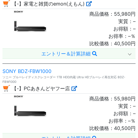
【-】家電と雑貨のemon(えもん)
商品価格：
55,980
円
実質：
–
お得額：
–
お得率：
–
％
比較価格：
40,500
円
エントリー＆計算詳細
SONY BDZ-FBW1000
ソニー ブルーレイディスクレコーダー 1TB HDD内蔵 Ultra HDブルーレイ再生対応 BDZ-
FBW1000
【-】PCあきんどヤフー店
商品価格：
55,980
円
実質：
–
お得額：
–
お得率：
–
％
比較価格：
40,500
円