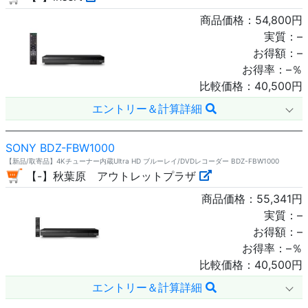
商品価格：
54,800
円
実質：
–
お得額：
–
お得率：
–
％
比較価格：
40,500
円
エントリー＆計算詳細
SONY BDZ-FBW1000
【新品/取寄品】4Kチューナー内蔵Ultra HD ブルーレイ/DVDレコーダー BDZ-FBW1000
【-】秋葉原 アウトレットプラザ
商品価格：
55,341
円
実質：
–
お得額：
–
お得率：
–
％
比較価格：
40,500
円
エントリー＆計算詳細