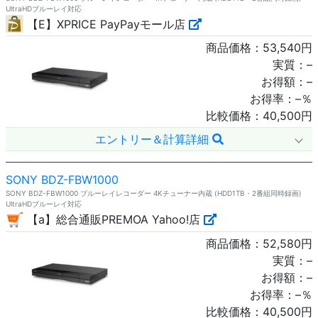
UltraHDブルーレイ対応
【E】XPRICE PayPayモール店
商品価格：
53,540
円
実質：
–
お得額：
–
お得率：
–
％
比較価格：
40,500
円
エントリー＆計算詳細
SONY BDZ-FBW1000
SONY BDZ-FBW1000 ブルーレイレコーダー 4Kチューナー内蔵 (HDD1TB・2番組同時録画)
UltraHDブルーレイ対応
【a】総合通販PREMOA Yahoo!店
商品価格：
52,580
円
実質：
–
お得額：
–
お得率：
–
％
比較価格：
40,500
円