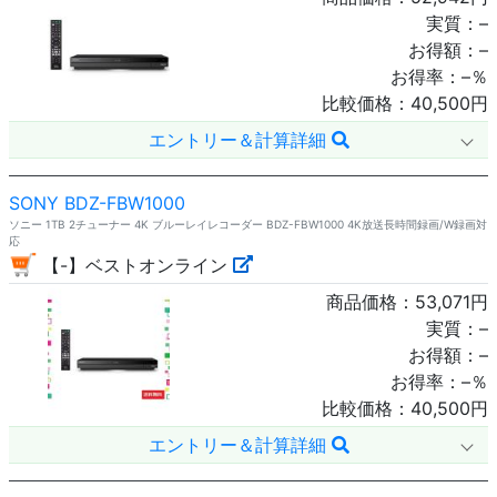
実質：
–
お得額：
–
お得率：
–
％
比較価格：
40,500
円
エントリー＆計算詳細
SONY BDZ-FBW1000
ソニー 1TB 2チューナー 4K ブルーレイレコーダー BDZ-FBW1000 4K放送長時間録画/W録画対
応
【-】ベストオンライン
商品価格：
53,071
円
実質：
–
お得額：
–
お得率：
–
％
比較価格：
40,500
円
エントリー＆計算詳細