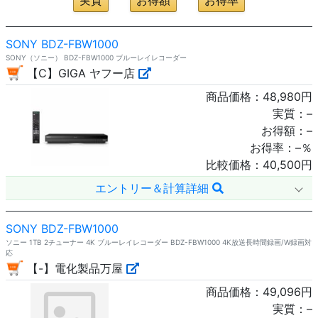
SONY BDZ-FBW1000
SONY（ソニー） BDZ-FBW1000 ブルーレイレコーダー
【C】GIGA ヤフー店
商品価格：
48,980
円
実質：
–
お得額：
–
お得率：
–
％
比較価格：
40,500
円
エントリー＆計算詳細
SONY BDZ-FBW1000
ソニー 1TB 2チューナー 4K ブルーレイレコーダー BDZ-FBW1000 4K放送長時間録画/W録画対
応
【-】電化製品万屋
商品価格：
49,096
円
実質：
–