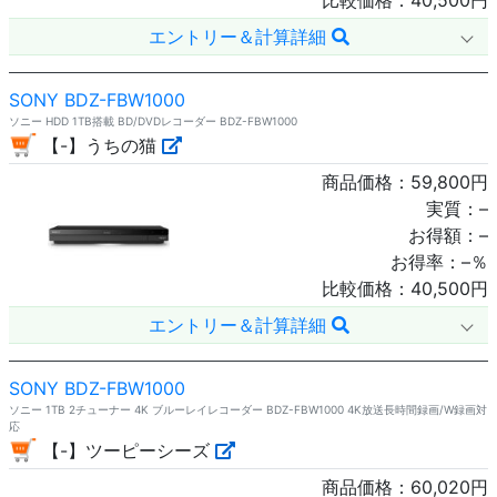
比較価格：
40,500
円
エントリー＆計算詳細
SONY BDZ-FBW1000
ソニー HDD 1TB搭載 BD/DVDレコーダー BDZ-FBW1000
【-】うちの猫
商品価格：
59,800
円
実質：
–
お得額：
–
お得率：
–
％
比較価格：
40,500
円
エントリー＆計算詳細
SONY BDZ-FBW1000
ソニー 1TB 2チューナー 4K ブルーレイレコーダー BDZ-FBW1000 4K放送長時間録画/W録画対
応
【-】ツーピーシーズ
商品価格：
60,020
円