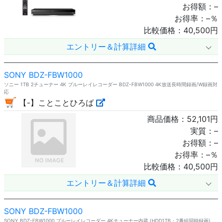
お得額：
–
お得率：
–
％
比較価格：
40,500
円
エントリー＆計算詳細
SONY BDZ-FBW1000
ソニー 1TB 2チューナー 4K ブルーレイレコーダー BDZ-FBW1000 4K放送長時間録画/W録画対
応
【-】ことことひろば
商品価格：
52,101
円
実質：
–
お得額：
–
お得率：
–
％
比較価格：
40,500
円
エントリー＆計算詳細
SONY BDZ-FBW1000
SONY BDZ-FBW1000 ブルーレイレコーダー 4Kチューナー内蔵 (HDD1TB・2番組同時録画)