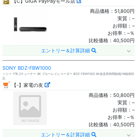
【C】GIGA PayPayモール店
商品価格：
51,800
円
実質：
–
お得額：
–
お得率：
–
％
比較価格：
40,500
円
エントリー＆計算詳細
SONY BDZ-FBW1000
ソニー 1TB 2チューナー 4K ブルーレイレコーダー BDZ-FBW1000 4K放送長時間録画/W録画対
応
【-】家電の友
商品価格：
50,800
円
実質：
–
お得額：
–
お得率：
–
％
比較価格：
40,500
円
エントリー＆計算詳細