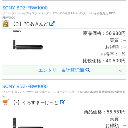
SONY BDZ-FBW1000
ソニー ブルーレイディスクレコーダー 1TB HDD内蔵 Ultra HDブルーレイ再生対応 BDZ-
FBW1000
【D】PCあきんど
商品価格：
56,980
円
実質：
–
お得額：
–
お得率：
–
％
比較価格：
40,500
円
エントリー＆計算詳細
SONY BDZ-FBW1000
ソニー 1TB 2チューナー 4K ブルーレイレコーダー BDZ-FBW1000 4K放送長時間録画/W録画対
応
【-】くろすまーけっと
商品価格：
55,551
円
実質：
–
お得額：
–