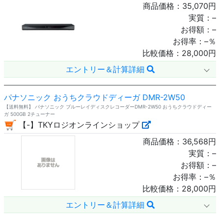
商品価格：
35,070
円
実質：
–
お得額：
–
お得率：
–
％
比較価格：
28,000
円
エントリー＆計算詳細
パナソニック おうちクラウドディーガ DMR-2W50
【送料無料】 パナソニック ブルーレイディスクレコーダーDMR-2W50 おうちクラウドディー
ガ 500GB 2チューナー
【-】TKYロジオンラインショップ
商品価格：
36,568
円
実質：
–
お得額：
–
お得率：
–
％
比較価格：
28,000
円
エントリー＆計算詳細