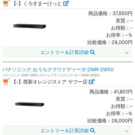
【-】くろすまーけっと
商品価格：
37,850
円
実質：
–
お得額：
–
お得率：
–
％
比較価格：
28,000
円
エントリー＆計算詳細
パナソニック おうちクラウドディーガ DMR-2W50
パナソニック DMR-2W50 ブルーレイディスクレコーダー(DMR-2W50)
【-】西新オレンジストア ヤフー店
商品価格：
41,801
円
実質：
–
お得額：
–
お得率：
–
％
比較価格：
28,000
円
エントリー＆計算詳細