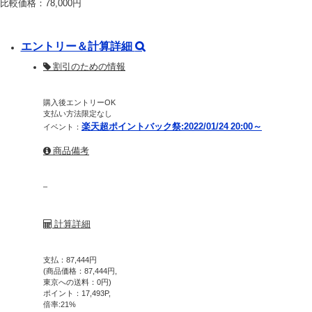
比較価格：
78,000
円
エントリー＆計算詳細
割引のための情報
購入後エントリーOK
支払い方法限定なし
楽天超ポイントバック祭:2022/01/24 20:00～
イベント：
商品備考
–
計算詳細
支払：
87,444
円
(商品価格：
87,444
円,
東京への送料：
0
円)
ポイント：
17,493
P,
倍率:
21
%