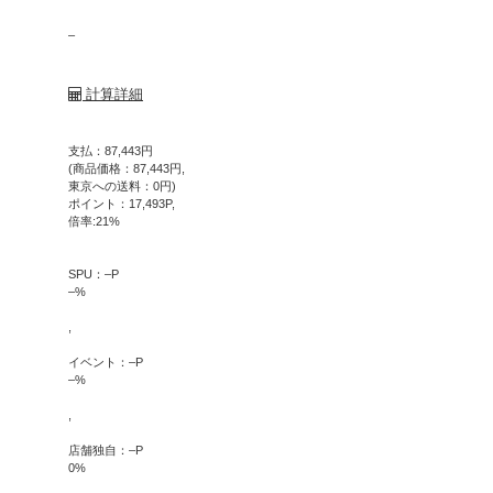
–
計算詳細
支払：
87,443
円
(商品価格：
87,443
円,
東京への送料：
0
円)
ポイント：
17,493
P,
倍率:
21
%
SPU：
–
P
–
%
,
イベント：
–
P
–
%
,
店舗独自：
–
P
0
%