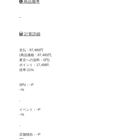
商品備考
–
計算詳細
支払：
87,480
円
(商品価格：
87,480
円,
東京への送料：
0
円)
ポイント：
17,498
P,
倍率:
21
%
SPU：
–
P
–
%
,
イベント：
–
P
–
%
,
店舗独自：
–
P