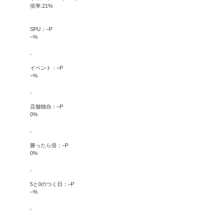
倍率:
21
%
SPU：
–
P
–
%
,
イベント：
–
P
–
%
,
店舗独自：
–
P
0
%
,
勝ったら倍：
–
P
0
%
,
5と0のつく日：
–
P
–
%
,