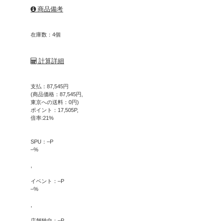
商品備考
在庫数：4個
計算詳細
支払：
87,545
円
(商品価格：
87,545
円,
東京への送料：
0
円)
ポイント：
17,505
P,
倍率:
21
%
SPU：
–
P
–
%
,
イベント：
–
P
–
%
,
店舗独自：
–
P