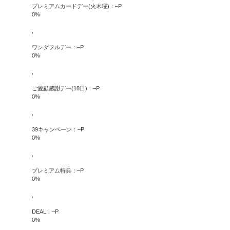
プレミアムカードデー(火木曜)：
–
P
0
%
,
ワンダフルデー：
–
P
0
%
,
ご愛顧感謝デー(18日)：
–
P
0
%
,
39キャンペーン：
–
P
0
%
,
プレミアム特典：
–
P
0
%
,
DEAL：
–
P
0
%