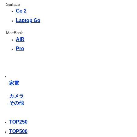
Surface
Go 2
Laptop Go
MacBook
AIR
Pro
家電
カメラ
その他
TOP250
TOP500