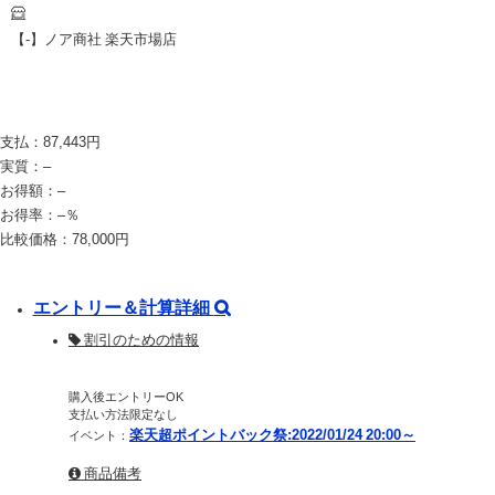
【-】ノア商社 楽天市場店
支払：
87,443
円
実質：
–
お得額：
–
お得率：
–
％
比較価格：
78,000
円
エントリー＆計算詳細
割引のための情報
購入後エントリーOK
支払い方法限定なし
楽天超ポイントバック祭:2022/01/24 20:00～
イベント：
商品備考