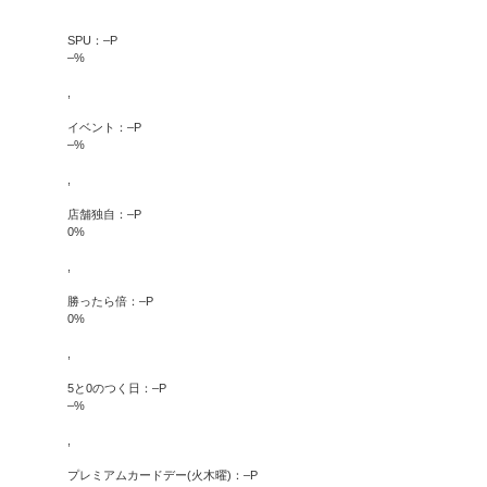
SPU：
–
P
–
%
,
イベント：
–
P
–
%
,
店舗独自：
–
P
0
%
,
勝ったら倍：
–
P
0
%
,
5と0のつく日：
–
P
–
%
,
プレミアムカードデー(火木曜)：
–
P