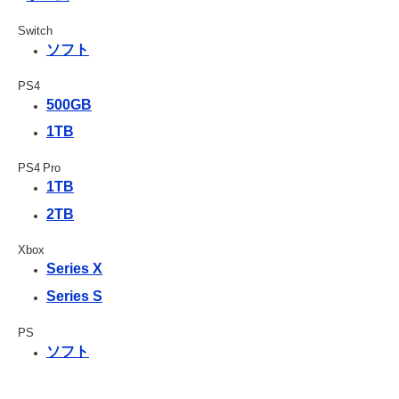
Switch
ソフト
PS4
500GB
1TB
PS4 Pro
1TB
2TB
Xbox
Series X
Series S
PS
ソフト