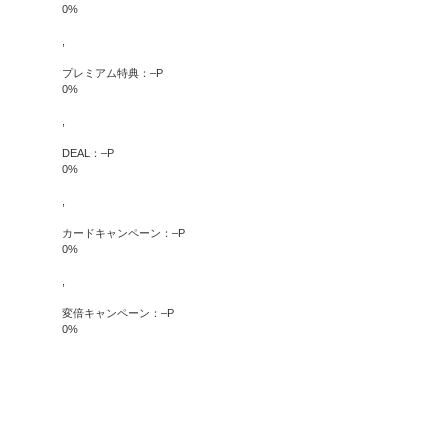
0
%
,
プレミアム特典：
–
P
0
%
,
DEAL：
–
P
0
%
,
カードキャンペーン：
–
P
0
%
,
変倍キャンペーン：
–
P
0
%