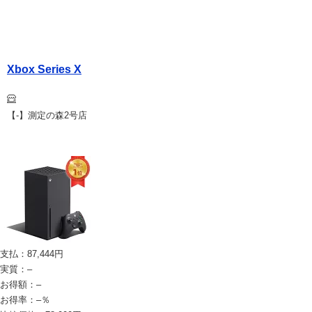
Xbox Series X
【-】測定の森2号店
支払：
87,444
円
実質：
–
お得額：
–
お得率：
–
％