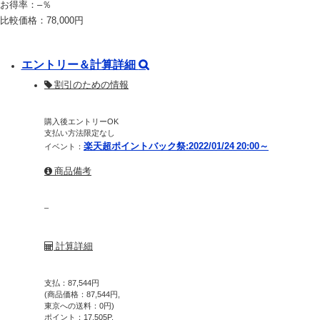
お得率：
–
％
比較価格：
78,000
円
エントリー＆計算詳細
割引のための情報
購入後エントリーOK
支払い方法限定なし
楽天超ポイントバック祭:2022/01/24 20:00～
イベント：
商品備考
–
計算詳細
支払：
87,544
円
(商品価格：
87,544
円,
東京への送料：
0
円)
ポイント：
17,505
P,