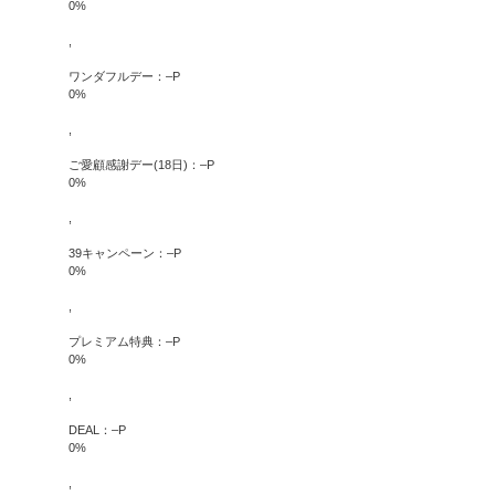
0
%
,
ワンダフルデー：
–
P
0
%
,
ご愛顧感謝デー(18日)：
–
P
0
%
,
39キャンペーン：
–
P
0
%
,
プレミアム特典：
–
P
0
%
,
DEAL：
–
P
0
%
,