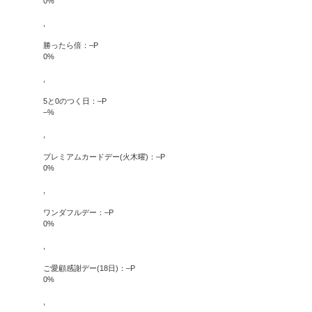
0
%
,
勝ったら倍：
–
P
0
%
,
5と0のつく日：
–
P
–
%
,
プレミアムカードデー(火木曜)：
–
P
0
%
,
ワンダフルデー：
–
P
0
%
,
ご愛顧感謝デー(18日)：
–
P
0
%
,