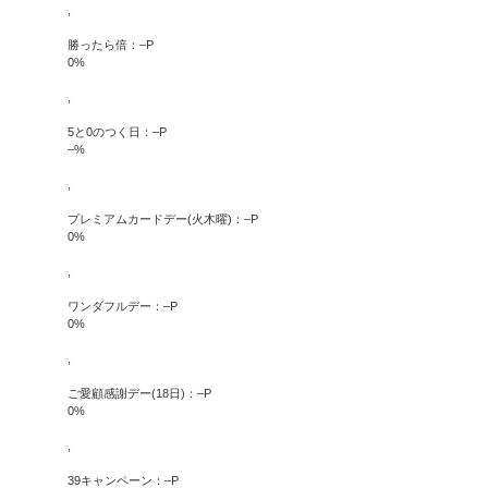
,
勝ったら倍：
–
P
0
%
,
5と0のつく日：
–
P
–
%
,
プレミアムカードデー(火木曜)：
–
P
0
%
,
ワンダフルデー：
–
P
0
%
,
ご愛顧感謝デー(18日)：
–
P
0
%
,
39キャンペーン：
–
P