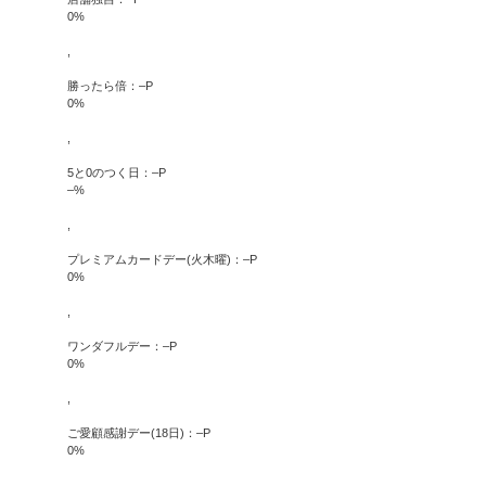
0
%
,
勝ったら倍：
–
P
0
%
,
5と0のつく日：
–
P
–
%
,
プレミアムカードデー(火木曜)：
–
P
0
%
,
ワンダフルデー：
–
P
0
%
,
ご愛顧感謝デー(18日)：
–
P
0
%
,