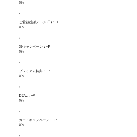
0
%
,
ご愛顧感謝デー(18日)：
–
P
0
%
,
39キャンペーン：
–
P
0
%
,
プレミアム特典：
–
P
0
%
,
DEAL：
–
P
0
%
,
カードキャンペーン：
–
P
0
%
,