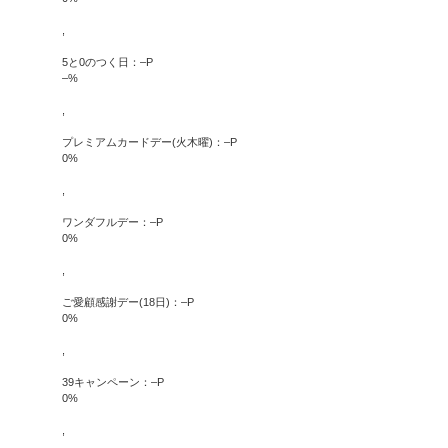
,
5と0のつく日：
–
P
–
%
,
プレミアムカードデー(火木曜)：
–
P
0
%
,
ワンダフルデー：
–
P
0
%
,
ご愛顧感謝デー(18日)：
–
P
0
%
,
39キャンペーン：
–
P
0
%
,