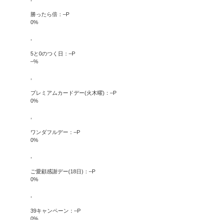
勝ったら倍：
–
P
0
%
,
5と0のつく日：
–
P
–
%
,
プレミアムカードデー(火木曜)：
–
P
0
%
,
ワンダフルデー：
–
P
0
%
,
ご愛顧感謝デー(18日)：
–
P
0
%
,
39キャンペーン：
–
P
0
%