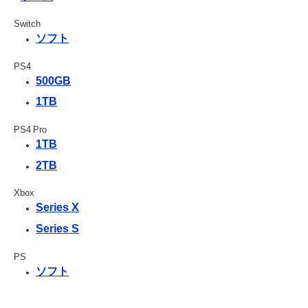
Switch
ソフト
PS4
500GB
1TB
PS4 Pro
1TB
2TB
Xbox
Series X
Series S
PS
ソフト