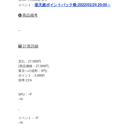
楽天超ポイントバック祭:2022/01/24 20:00～
イベント：
商品備考
–
計算詳細
支払：
27,999
円
(商品価格：
27,999
円,
東京への送料：
0
円)
ポイント：
5,880
P,
倍率:
21
%
SPU：
–
P
–
%
,
イベント：
–
P
–
%