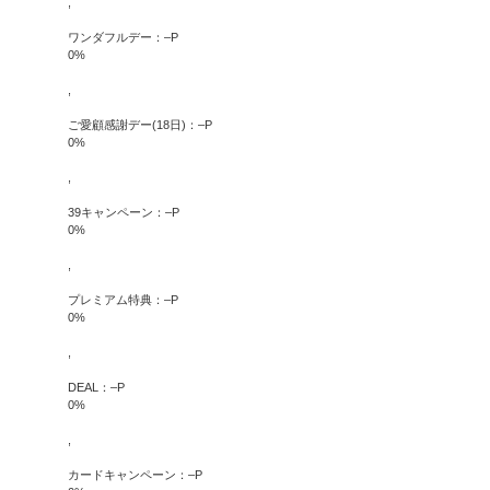
,
ワンダフルデー：
–
P
0
%
,
ご愛顧感謝デー(18日)：
–
P
0
%
,
39キャンペーン：
–
P
0
%
,
プレミアム特典：
–
P
0
%
,
DEAL：
–
P
0
%
,
カードキャンペーン：
–
P