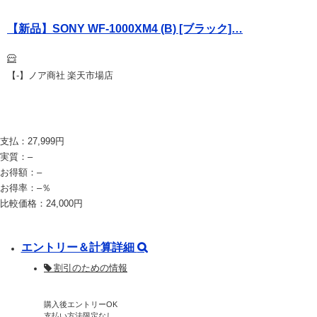
【新品】SONY WF-1000XM4 (B) [ブラック]…
【-】ノア商社 楽天市場店
支払：
27,999
円
実質：
–
お得額：
–
お得率：
–
％
比較価格：
24,000
円
エントリー＆計算詳細
割引のための情報
購入後エントリーOK
支払い方法限定なし