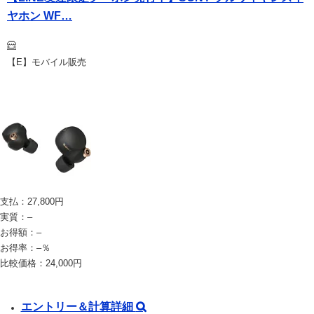
ヤホン WF…
【E】モバイル販売
支払：
27,800
円
実質：
–
お得額：
–
お得率：
–
％
比較価格：
24,000
円
エントリー＆計算詳細