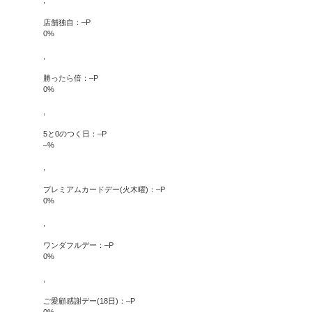
,
店舗独自：
–
P
0
%
,
勝ったら倍：
–
P
0
%
,
5と0のつく日：
–
P
–
%
,
プレミアムカードデー(火木曜)：
–
P
0
%
,
ワンダフルデー：
–
P
0
%
,
ご愛顧感謝デー(18日)：
–
P