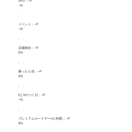
SPU：
–
P
–
%
,
イベント：
–
P
–
%
,
店舗独自：
–
P
0
%
,
勝ったら倍：
–
P
0
%
,
5と0のつく日：
–
P
–
%
,
プレミアムカードデー(火木曜)：
–
P
0
%