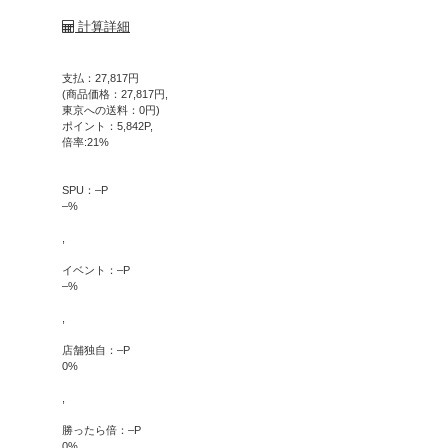
計算詳細
支払：
27,817
円
(商品価格：
27,817
円,
東京への送料：
0
円)
ポイント：
5,842
P,
倍率:
21
%
SPU：
–
P
–
%
,
イベント：
–
P
–
%
,
店舗独自：
–
P
0
%
,
勝ったら倍：
–
P
0
%