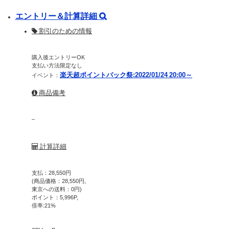
エントリー＆計算詳細
割引のための情報
購入後エントリーOK
支払い方法限定なし
楽天超ポイントバック祭:2022/01/24 20:00～
イベント：
商品備考
–
計算詳細
支払：
28,550
円
(商品価格：
28,550
円,
東京への送料：
0
円)
ポイント：
5,996
P,
倍率:
21
%