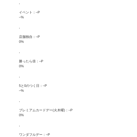
,
イベント：
–
P
–
%
,
店舗独自：
–
P
0
%
,
勝ったら倍：
–
P
0
%
,
5と0のつく日：
–
P
–
%
,
プレミアムカードデー(火木曜)：
–
P
0
%
,
ワンダフルデー：
–
P