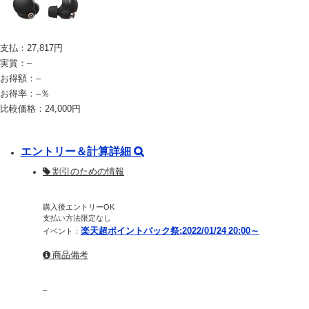
支払：
27,817
円
実質：
–
お得額：
–
お得率：
–
％
比較価格：
24,000
円
エントリー＆計算詳細
割引のための情報
購入後エントリーOK
支払い方法限定なし
楽天超ポイントバック祭:2022/01/24 20:00～
イベント：
商品備考
–