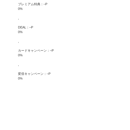
プレミアム特典：
–
P
0
%
,
DEAL：
–
P
0
%
,
カードキャンペーン：
–
P
0
%
,
変倍キャンペーン：
–
P
0
%