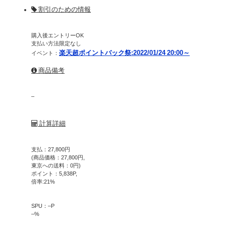
割引のための情報
購入後エントリーOK
支払い方法限定なし
楽天超ポイントバック祭:2022/01/24 20:00～
イベント：
商品備考
–
計算詳細
支払：
27,800
円
(商品価格：
27,800
円,
東京への送料：
0
円)
ポイント：
5,838
P,
倍率:
21
%
SPU：
–
P
–
%