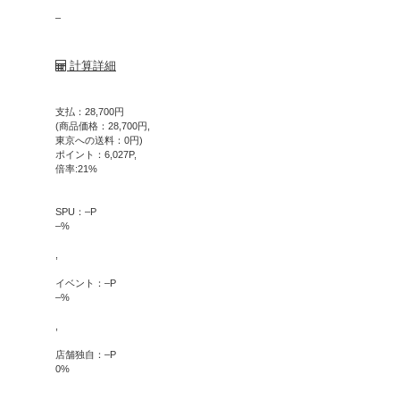
–
計算詳細
支払：
28,700
円
(商品価格：
28,700
円,
東京への送料：
0
円)
ポイント：
6,027
P,
倍率:
21
%
SPU：
–
P
–
%
,
イベント：
–
P
–
%
,
店舗独自：
–
P
0
%
,