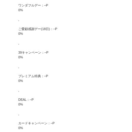
ワンダフルデー：
–
P
0
%
,
ご愛顧感謝デー(18日)：
–
P
0
%
,
39キャンペーン：
–
P
0
%
,
プレミアム特典：
–
P
0
%
,
DEAL：
–
P
0
%
,
カードキャンペーン：
–
P
0
%