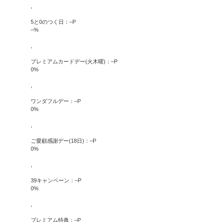
,
5と0のつく日：
–
P
–
%
,
プレミアムカードデー(火木曜)：
–
P
0
%
,
ワンダフルデー：
–
P
0
%
,
ご愛顧感謝デー(18日)：
–
P
0
%
,
39キャンペーン：
–
P
0
%
,
プレミアム特典：
–
P