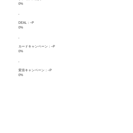
0
%
,
DEAL：
–
P
0
%
,
カードキャンペーン：
–
P
0
%
,
変倍キャンペーン：
–
P
0
%