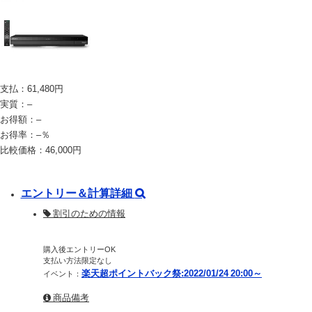
支払：
61,480
円
実質：
–
お得額：
–
お得率：
–
％
比較価格：
46,000
円
エントリー＆計算詳細
割引のための情報
購入後エントリーOK
支払い方法限定なし
楽天超ポイントバック祭:2022/01/24 20:00～
イベント：
商品備考