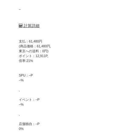
–
計算詳細
支払：
61,480
円
(商品価格：
61,480
円,
東京への送料：
0
円)
ポイント：
12,911
P,
倍率:
21
%
SPU：
–
P
–
%
,
イベント：
–
P
–
%
,
店舗独自：
–
P
0
%