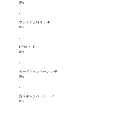
0
%
,
プレミアム特典：
–
P
0
%
,
DEAL：
–
P
0
%
,
カードキャンペーン：
–
P
0
%
,
変倍キャンペーン：
–
P
0
%