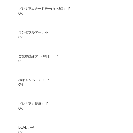
プレミアムカードデー(火木曜)：
–
P
0
%
,
ワンダフルデー：
–
P
0
%
,
ご愛顧感謝デー(18日)：
–
P
0
%
,
39キャンペーン：
–
P
0
%
,
プレミアム特典：
–
P
0
%
,
DEAL：
–
P
0
%