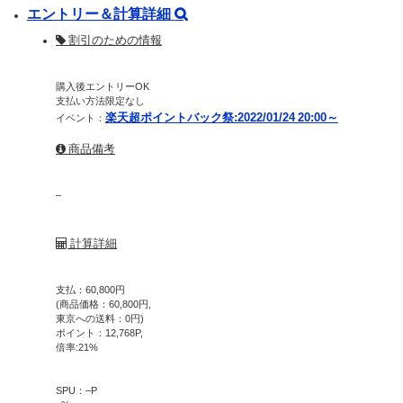
エントリー＆計算詳細
割引のための情報
購入後エントリーOK
支払い方法限定なし
楽天超ポイントバック祭:2022/01/24 20:00～
イベント：
商品備考
–
計算詳細
支払：
60,800
円
(商品価格：
60,800
円,
東京への送料：
0
円)
ポイント：
12,768
P,
倍率:
21
%
SPU：
–
P