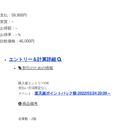
支払：
59,800
円
実質：
–
お得額：
–
お得率：
–
％
比較価格：
46,000
円
エントリー＆計算詳細
割引のための情報
購入後エントリーOK
支払い方法限定なし
楽天超ポイントバック祭:2022/01/24 20:00～
イベント：
商品備考
在庫数：2個