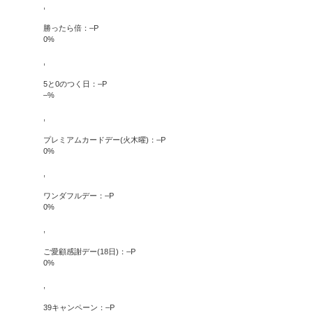
,
勝ったら倍：
–
P
0
%
,
5と0のつく日：
–
P
–
%
,
プレミアムカードデー(火木曜)：
–
P
0
%
,
ワンダフルデー：
–
P
0
%
,
ご愛顧感謝デー(18日)：
–
P
0
%
,
39キャンペーン：
–
P