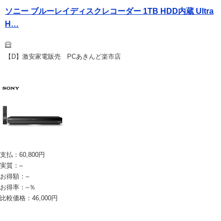
ソニー ブルーレイディスクレコーダー 1TB HDD内蔵 Ultra
H…
【D】激安家電販売 PCあきんど楽市店
支払：
60,800
円
実質：
–
お得額：
–
お得率：
–
％
比較価格：
46,000
円