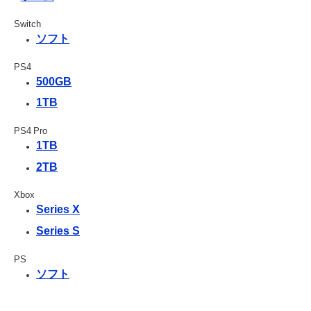
Switch
ソフト
PS4
500GB
1TB
PS4 Pro
1TB
2TB
Xbox
Series X
Series S
PS
ソフト