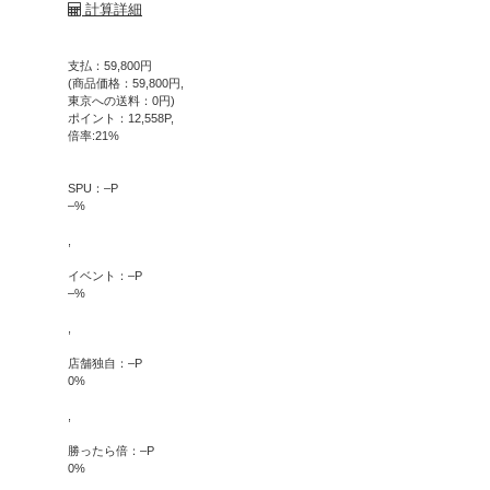
計算詳細
支払：
59,800
円
(商品価格：
59,800
円,
東京への送料：
0
円)
ポイント：
12,558
P,
倍率:
21
%
SPU：
–
P
–
%
,
イベント：
–
P
–
%
,
店舗独自：
–
P
0
%
,
勝ったら倍：
–
P
0
%