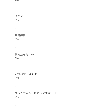
–
%
,
イベント：
–
P
–
%
,
店舗独自：
–
P
0
%
,
勝ったら倍：
–
P
0
%
,
5と0のつく日：
–
P
–
%
,
プレミアムカードデー(火木曜)：
–
P
0
%
,