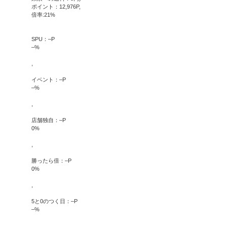
ポイント：
12,976
P,
倍率:
21
%
SPU：
–
P
–
%
,
イベント：
–
P
–
%
,
店舗独自：
–
P
0
%
,
勝ったら倍：
–
P
0
%
,
5と0のつく日：
–
P
–
%
,