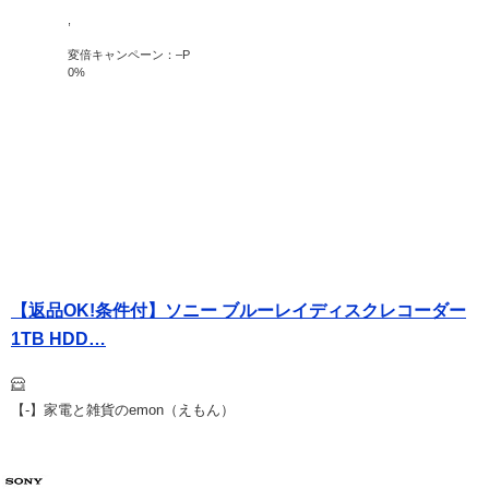
,
変倍キャンペーン：
–
P
0
%
【返品OK!条件付】ソニー ブルーレイディスクレコーダー
1TB HDD…
【-】家電と雑貨のemon（えもん）