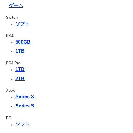
ゲーム
Switch
ソフト
PS4
500GB
1TB
PS4 Pro
1TB
2TB
Xbox
Series X
Series S
PS
ソフト