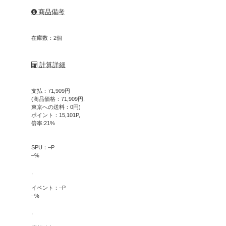
商品備考
在庫数：2個
計算詳細
支払：
71,909
円
(商品価格：
71,909
円,
東京への送料：
0
円)
ポイント：
15,101
P,
倍率:
21
%
SPU：
–
P
–
%
,
イベント：
–
P
–
%
,