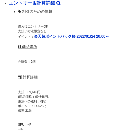
エントリー＆計算詳細
割引のための情報
購入後エントリーOK
支払い方法限定なし
楽天超ポイントバック祭:2022/01/24 20:00～
イベント：
商品備考
在庫数：2個
計算詳細
支払：
69,646
円
(商品価格：
69,646
円,
東京への送料：
0
円)
ポイント：
14,626
P,
倍率:
21
%
SPU：
–
P
–
%