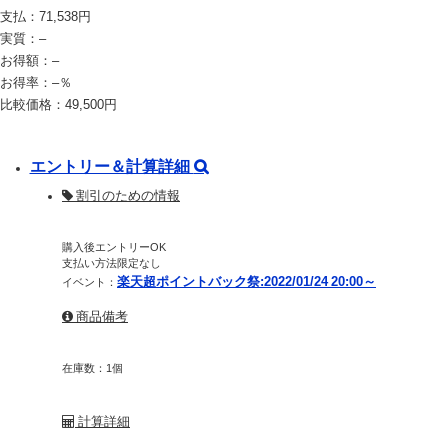
支払：
71,538
円
実質：
–
お得額：
–
お得率：
–
％
比較価格：
49,500
円
エントリー＆計算詳細
割引のための情報
購入後エントリーOK
支払い方法限定なし
楽天超ポイントバック祭:2022/01/24 20:00～
イベント：
商品備考
在庫数：1個
計算詳細