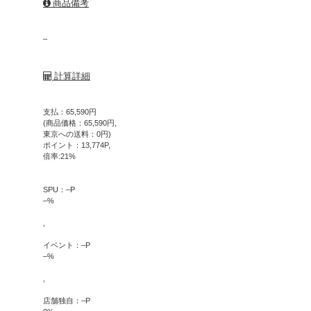
商品備考
–
計算詳細
支払：
65,590
円
(商品価格：
65,590
円,
東京への送料：
0
円)
ポイント：
13,774
P,
倍率:
21
%
SPU：
–
P
–
%
,
イベント：
–
P
–
%
,
店舗独自：
–
P