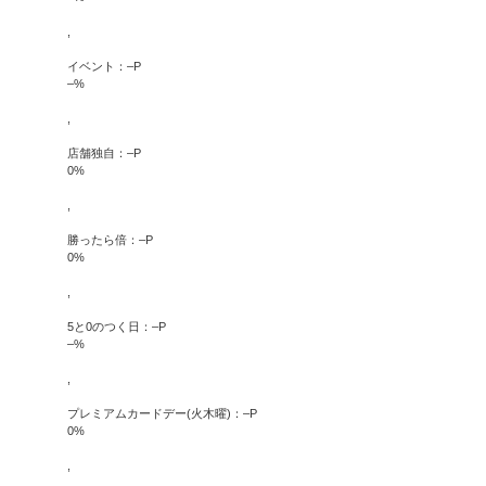
,
イベント：
–
P
–
%
,
店舗独自：
–
P
0
%
,
勝ったら倍：
–
P
0
%
,
5と0のつく日：
–
P
–
%
,
プレミアムカードデー(火木曜)：
–
P
0
%
,