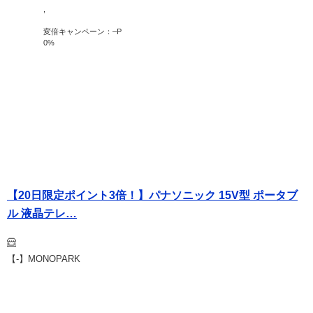
,
変倍キャンペーン：
–
P
0
%
【20日限定ポイント3倍！】パナソニック 15V型 ポータブ
ル 液晶テレ…
【-】MONOPARK