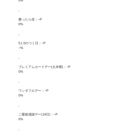
0
%
,
勝ったら倍：
–
P
0
%
,
5と0のつく日：
–
P
–
%
,
プレミアムカードデー(火木曜)：
–
P
0
%
,
ワンダフルデー：
–
P
0
%
,
ご愛顧感謝デー(18日)：
–
P
0
%
,