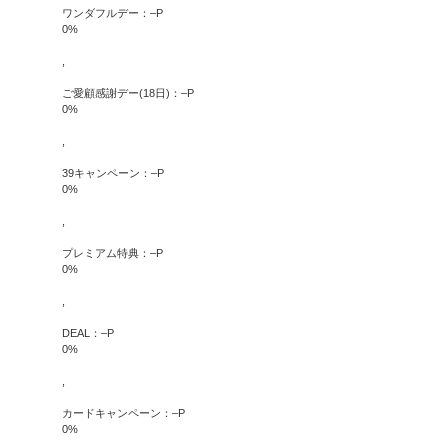
ワンダフルデー：
–
P
0
%
,
ご愛顧感謝デー(18日)：
–
P
0
%
,
39キャンペーン：
–
P
0
%
,
プレミアム特典：
–
P
0
%
,
DEAL：
–
P
0
%
,
カードキャンペーン：
–
P
0
%