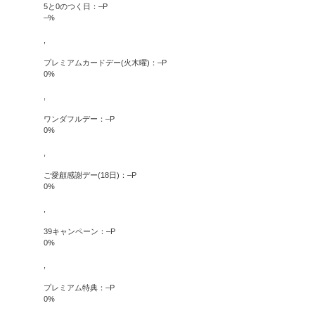
5と0のつく日：
–
P
–
%
,
プレミアムカードデー(火木曜)：
–
P
0
%
,
ワンダフルデー：
–
P
0
%
,
ご愛顧感謝デー(18日)：
–
P
0
%
,
39キャンペーン：
–
P
0
%
,
プレミアム特典：
–
P
0
%