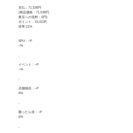
支払：
71,538
円
(商品価格：
71,538
円,
東京への送料：
0
円)
ポイント：
15,023
P,
倍率:
21
%
SPU：
–
P
–
%
,
イベント：
–
P
–
%
,
店舗独自：
–
P
0
%
,
勝ったら倍：
–
P
0
%
,