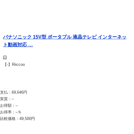
パナソニック 15V型 ポータブル 液晶テレビ インターネッ
ト動画対応 …
【-】Riiccoo
支払：
69,646
円
実質：
–
お得額：
–
お得率：
–
％
比較価格：
49,500
円