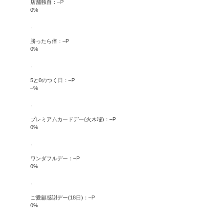
店舗独自：
–
P
0
%
,
勝ったら倍：
–
P
0
%
,
5と0のつく日：
–
P
–
%
,
プレミアムカードデー(火木曜)：
–
P
0
%
,
ワンダフルデー：
–
P
0
%
,
ご愛顧感謝デー(18日)：
–
P
0
%