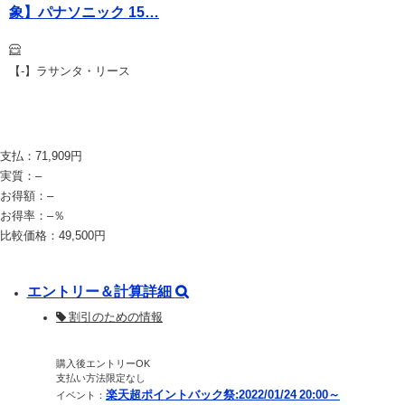
象】パナソニック 15…
【-】ラサンタ・リース
支払：
71,909
円
実質：
–
お得額：
–
お得率：
–
％
比較価格：
49,500
円
エントリー＆計算詳細
割引のための情報
購入後エントリーOK
支払い方法限定なし
楽天超ポイントバック祭:2022/01/24 20:00～
イベント：